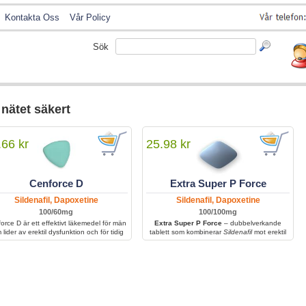
Kontakta Oss
Vår Policy
Sök
 nätet säkert
.66 kr
25.98 kr
Cenforce D
Extra Super P Force
Sildenafil, Dapoxetine
Sildenafil, Dapoxetine
100/60mg
100/100mg
orce D är ett effektivt läkemedel för män
Extra Super P Force
– dubbelverkande
 lider av erektil dysfunktion och för tidig
tablett som kombinerar
Sildenafil
mot erektil
tlösning. Kombinationen av två aktiva
dysfunktion och
Dapoxetin
mot för tidig
edienser gör att behandlingen förbättrar
utlösning; förbättrar den sexuella
dflödet, stärker erektionen och förlänger
prestationen genom att ge en fast och
aget. Med regelbunden användning kan
varaktig erektion samt längre uthållighet.
orce D bidra till ökad självkänsla, bättre
ll prestanda och större tillfredsställelse i
intimrelationer.