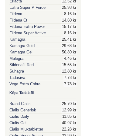
Eriacta
12.52 kr
Extra Super P Force
25.98 kr
Fildena
8.16 kr
Fildena Ct
14.60 kr
Fildena Extra Power
15.17 kr
Fildena Super Active
8.16 kr
Kamagra
25.41 kr
Kamagra Gold
29.68 kr
Kamagra Gel
56.80 kr
Malegra
4.46 kr
Sildenafil Red
15.55 kr
Suhagra
12.80 kr
Tadasiva
7.78 kr
Vega Extra Cobra
7.78 kr
Köpa Tadalafil
Brand Cialis
25.70 kr
Cialis Generisk
12.99 kr
Cialis Daily
11.85 kr
Cialis Gel
40.97 kr
Cialis Mjuktabletter
22.28 kr
Cialis Super Active
23.99 kr