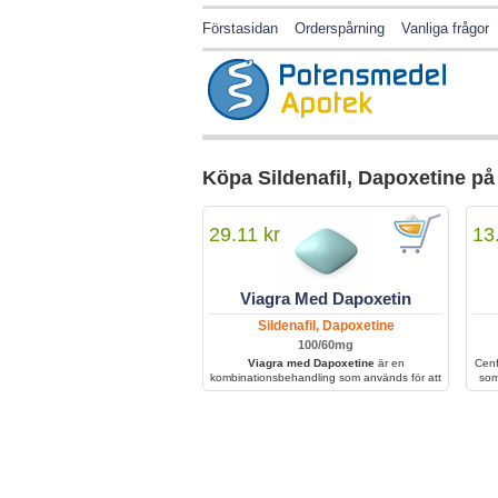
Förstasidan
Orderspårning
Vanliga frågor
Köpa Sildenafil, Dapoxetine på
29.11 kr
13
Viagra Med Dapoxetin
Sildenafil, Dapoxetine
100/60mg
Viagra med Dapoxetine
är en
Cenf
kombinationsbehandling som används för att
som
behandla erektil dysfunktion och för tidig
u
utlösning. Den hjälper män att uppnå och
ingr
behålla en erektion samtidigt som kontrollen
blo
över klimax förbättras för ökad sexuell
saml
prestation och tillfredsställelse.
Cenf
sexue