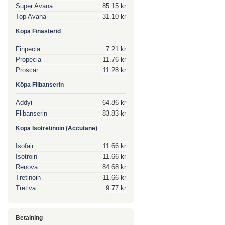
Super Avana
85.15 kr
Top Avana
31.10 kr
Köpa Finasterid
Finpecia
7.21 kr
Propecia
11.76 kr
Proscar
11.28 kr
Köpa Flibanserin
Addyi
64.86 kr
Flibanserin
83.83 kr
Köpa Isotretinoin (Accutane)
Isofair
11.66 kr
Isotroin
11.66 kr
Renova
84.68 kr
Tretinoin
11.66 kr
Tretiva
9.77 kr
Betalning