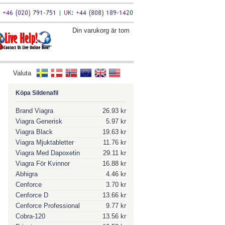
Din varukorg är tom
Valuta
Köpa Sildenafil
Brand Viagra
26.93 kr
Viagra Generisk
5.97 kr
Viagra Black
19.63 kr
Viagra Mjuktabletter
11.76 kr
Viagra Med Dapoxetin
29.11 kr
Viagra För Kvinnor
16.88 kr
Abhigra
4.46 kr
Cenforce
3.70 kr
Cenforce D
13.66 kr
Cenforce Professional
9.77 kr
Cobra-120
13.56 kr