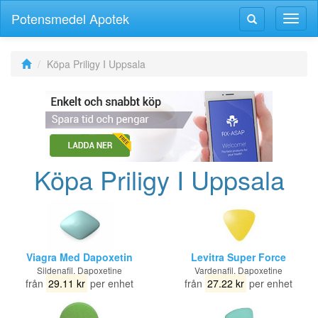
Potensmedel Apotek
Växla
Växla
navig
navigering
Köpa Priligy I Uppsala
Köpa Priligy I Uppsala
Viagra Med Dapoxetin
Levitra Super Force
Sildenafil, Dapoxetine
Vardenafil, Dapoxetine
från
29.11 kr
per enhet
från
27.22 kr
per enhet