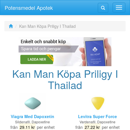
Potensmedel Apotek
Växla
Växla
navig
navigering
Kan Man Köpa Priligy I Thailad
Kan Man Köpa Priligy I
Thailad
Viagra Med Dapoxetin
Levitra Super Force
Sildenafil, Dapoxetine
Vardenafil, Dapoxetine
från
29.11 kr
per enhet
från
27.22 kr
per enhet