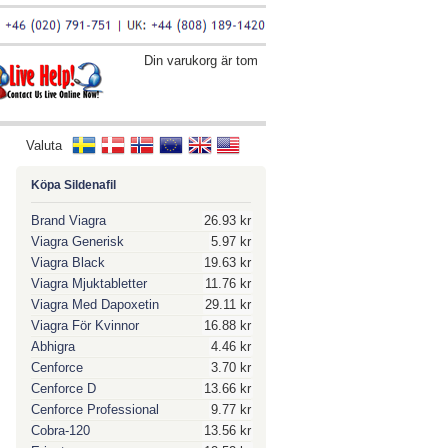
Din varukorg är tom
Valuta
Köpa Sildenafil
Brand Viagra
26.93 kr
Viagra Generisk
5.97 kr
Viagra Black
19.63 kr
Viagra Mjuktabletter
11.76 kr
Viagra Med Dapoxetin
29.11 kr
Viagra För Kvinnor
16.88 kr
Abhigra
4.46 kr
Cenforce
3.70 kr
Cenforce D
13.66 kr
Cenforce Professional
9.77 kr
Cobra-120
13.56 kr