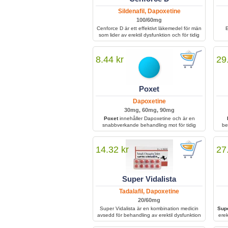
Sildenafil, Dapoxetine
100/60mg
Cenforce D är ett effektivt läkemedel för män
E
som lider av erektil dysfunktion och för tidig
utlösning. Kombinationen av två aktiva
su
ingredienser gör att behandlingen förbättrar
s
blodflödet, stärker erektionen och förlänger
8.44 kr
29
samlaget. Med regelbunden användning kan
Cenforce D bidra till ökad självkänsla, bättre
sexuell prestanda och större tillfredsställelse i
intimrelationer.
Poxet
Dapoxetine
30mg, 60mg, 90mg
Poxet
innehåller Dapoxetine och är en
snabbverkande behandling mot för tidig
be
utlösning hos män. Genom att öka
h
serotoninaktiviteten hjälper den till att fördröja
utlösningen och ge bättre kontroll under
14.32 kr
27
samlag. Tas före sexuell aktivitet och
tolereras i allmänhet väl, men kan orsaka
yrsel eller illamående. Rätt användning och
att undvika alkohol minskar risken för
Super Vidalista
biverkningar.
Tadalafil, Dapoxetine
20/60mg
Super Vidalista är en kombination medicin
Supe
avsedd för behandling av erektil dysfunktion
erek
och för tidig utlösning.
den 