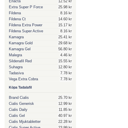
Eriacta
12.52 kr
Extra Super P Force
25.98 kr
Fildena
8.16 kr
Fildena Ct
14.60 kr
Fildena Extra Power
15.17 kr
Fildena Super Active
8.16 kr
Kamagra
25.41 kr
Kamagra Gold
29.68 kr
Kamagra Gel
56.80 kr
Malegra
4.46 kr
Sildenafil Red
15.55 kr
Suhagra
12.80 kr
Tadasiva
7.78 kr
Vega Extra Cobra
7.78 kr
Köpa Tadalafil
Brand Cialis
25.70 kr
Cialis Generisk
12.99 kr
Cialis Daily
11.85 kr
Cialis Gel
40.97 kr
Cialis Mjuktabletter
22.28 kr
Cialis Super Active
23.99 kr