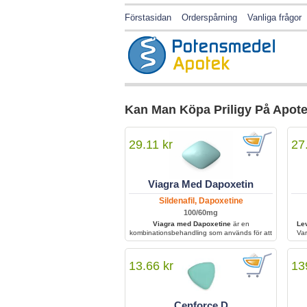
Förstasidan
Orderspårning
Vanliga frågor
Kan Man Köpa Priligy På Apote
29.11 kr
27
Viagra Med Dapoxetin
Sildenafil, Dapoxetine
100/60mg
Viagra med Dapoxetine
är en
Le
kombinationsbehandling som används för att
Var
behandla erektil dysfunktion och för tidig
utlösning. Den hjälper män att uppnå och
ut
behålla en erektion samtidigt som kontrollen
hjäl
13.66 kr
13
över klimax förbättras för ökad sexuell
prestation och tillfredsställelse.
Cenforce D