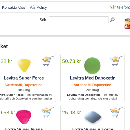
Kontakta Oss
Vår Policy
Sök
ket
.22 kr
50.73 kr
Levitra Super Force
Levitra Med Dapoxetin
Vardenafil, Dapoxetine
Vardenafil, Dapoxetine
20/60mg
20/60mg
vitra Super Force
– en kombination av
Levitra med Dapoxetine
– en effektiv
denafil och Dapoxetine som behandlar
behandling som riktar sig mot erektil
både erektil dysfunktion och för tidig
dysfunktion och minskar symtom som för tidig
lösning i en enda kraftfull tablett. Den
utlösning, vilket ger bättre kontroll och ökad
per män att få en stark erektion samtidigt
sexuell tillfredsställelse.
9.58 kr
25.98 kr
som den förbättrar kontrollen över
utlösningen.
Extra Super Avana
Extra Super P Force