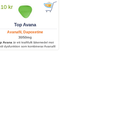
bättra erektionsförmågan och ge bättre
kontroll över klimax.
.10 kr
Top Avana
Avanafil, Dapoxetine
30/50mg
p Avana
är ett kraftfullt läkemedel mot
ktil dysfunktion som kombinerar Avanafil
 snabb effekt och Tadalafil för långvarig
an. Det behandlar både impotens och för
 utlösning, vilket ger bättre prestation och
ökad kontroll.