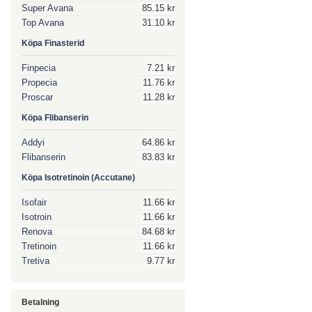
Super Avana
85.15 kr
Top Avana
31.10 kr
Köpa Finasterid
Finpecia
7.21 kr
Propecia
11.76 kr
Proscar
11.28 kr
Köpa Flibanserin
Addyi
64.86 kr
Flibanserin
83.83 kr
Köpa Isotretinoin (Accutane)
Isofair
11.66 kr
Isotroin
11.66 kr
Renova
84.68 kr
Tretinoin
11.66 kr
Tretiva
9.77 kr
Betalning