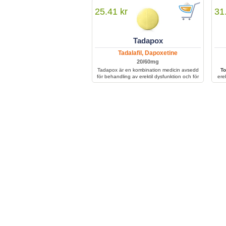
för
25.41 kr
31
Tadapox
Tadalafil, Dapoxetine
20/60mg
Tadapox är en kombination medicin avsedd
To
för behandling av erektil dysfunktion och för
ere
tidig utlösning.
för
verk
tidig