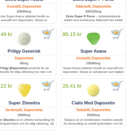
Avanafil, Dapoxetine
Sildenafil, Dapoxetine
200/60mg
100/100mg
xtra Super Avana tabletter består av
Extra Super P Force
– dubbelverkande
avanafil och dapoxetine. Dessa är
tablett som kombinerar
Sildenafil
mot erektil
bstanser som hjälper män att förlänga
dysfunktion och
Dapoxetin
mot för tidig
amlag och bibehålla erektionen under
utlösning; förbättrar den sexuella
längre perioder.
prestationen genom att ge en fast och
.49 kr
85.15 kr
varaktig erektion samt längre uthållighet.
Priligy Generisk
Super Avana
Dapoxetine
Avanafil, Dapoxetine
60mg
100/60mg
Priligy (Dapoxetine)
används för att
Super Avana tabletter består av avanafil och
handla för tidig utlösning hos män och
dapoxetine. Dessa är substanser som hjälper
jälper till att förbättra kontrollen samt
män att förlänga samlag och bibehålla
förlänga den sexuella upplevelsen.
erektionen under längre perioder.
.22 kr
25.41 kr
Super Zhewitra
Cialis Med Dapoxetin
Vardenafil, Dapoxetine
Tadalafil, Dapoxetine
20/60mg
20/60mg
r Zhewitra
är en effektiv behandling för
Tadapox är en kombination medicin avsedd
til dysfunktion och för tidig utlösning, då
för behandling av erektil dysfunktion och för
kombinerar två aktiva substanser för att
tidig utlösning.