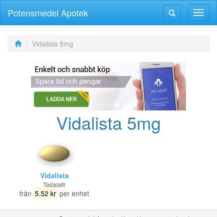
Potensmedel Apotek
Växla
Växla
navig
navigering
Vidalista 5mg
Vidalista 5mg
Vidalista
Tadalafil
från
5.52 kr
per enhet