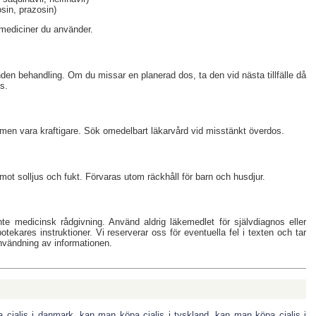
osin, prazosin)
a mediciner du använder.
nden behandling. Om du missar en planerad dos, ta den vid nästa tillfälle då
s.
en vara kraftigare. Sök omedelbart läkarvård vid misstänkt överdos.
ot solljus och fukt. Förvaras utom räckhåll för barn och husdjur.
nte medicinsk rådgivning. Använd aldrig läkemedlet för självdiagnos eller
apotekares instruktioner. Vi reserverar oss för eventuella fel i texten och tar
nvändning av informationen.
 cialis i danmark
,
kan man köpa cialis i tyskland
,
kan man köpa cialis i