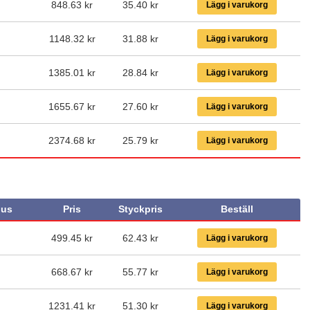
848.63 kr
35.40
kr
Lägg i varukorg
1148.32 kr
31.88
kr
Lägg i varukorg
1385.01 kr
28.84
kr
Lägg i varukorg
1655.67 kr
27.60
kr
Lägg i varukorg
2374.68 kr
25.79
kr
Lägg i varukorg
us
Pris
Styckpris
Beställ
499.45 kr
62.43
kr
Lägg i varukorg
668.67 kr
55.77
kr
Lägg i varukorg
1231.41 kr
51.30
kr
Lägg i varukorg