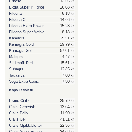
Eriacta
12.56 kr
Extra Super P Force
26.08 kr
Fildena
8.18 kr
Fildena Ct
14.66 kr
Fildena Extra Power
15.23 kr
Fildena Super Active
8.18 kr
Kamagra
25.51 kr
Kamagra Gold
29.79 kr
Kamagra Gel
57.01 kr
Malegra
4.47 kr
Sildenafil Red
15.61 kr
Suhagra
12.85 kr
Tadasiva
7.80 kr
Vega Extra Cobra
7.80 kr
Köpa Tadalafil
Brand Cialis
25.79 kr
Cialis Generisk
13.04 kr
Cialis Daily
11.90 kr
Cialis Gel
41.11 kr
Cialis Mjuktabletter
22.36 kr
Cialis Super Active
24.08 kr