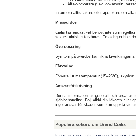
Alfa-blockerare (t.ex. doxazosin, teraz
Informera alltid läkare eller apotekare om all
Missad dos
Cialis tas endast vid behov, inte som regelbu
sexuell aktivitet förväntas. Ta aldrig dubbel do
Överdosering
Symtom på överdos kan likna biverkningarna m
Förvaring
Förvara i rumstemperatur (15–25°C), skyddat m
Ansvarsfriskrivning
Denna information är generell och ersätter i
självbehandling. Följ alltid din läkares eller 
inget ansvar för skador som kan uppstå vid a
Populära sökord om Brand Cialis
kan man köpa cialis i sverige
,
kan man köpa