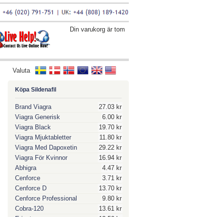
Din varukorg är tom
Valuta
Köpa Sildenafil
Brand Viagra
27.03 kr
Viagra Generisk
6.00 kr
Viagra Black
19.70 kr
Viagra Mjuktabletter
11.80 kr
Viagra Med Dapoxetin
29.22 kr
Viagra För Kvinnor
16.94 kr
Abhigra
4.47 kr
Cenforce
3.71 kr
Cenforce D
13.70 kr
Cenforce Professional
9.80 kr
Cobra-120
13.61 kr