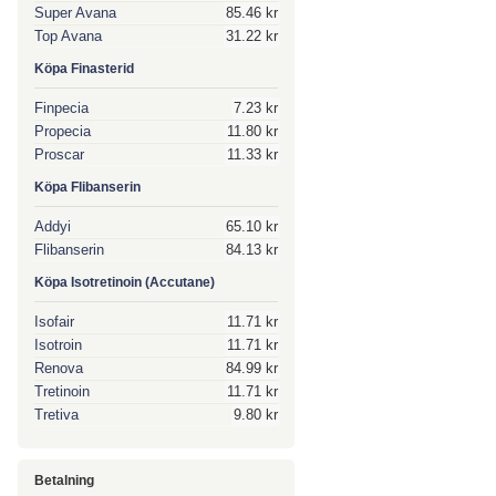
Super Avana
85.46 kr
Top Avana
31.22 kr
Köpa Finasterid
Finpecia
7.23 kr
Propecia
11.80 kr
Proscar
11.33 kr
Köpa Flibanserin
Addyi
65.10 kr
Flibanserin
84.13 kr
Köpa Isotretinoin (Accutane)
Isofair
11.71 kr
Isotroin
11.71 kr
Renova
84.99 kr
Tretinoin
11.71 kr
Tretiva
9.80 kr
Betalning