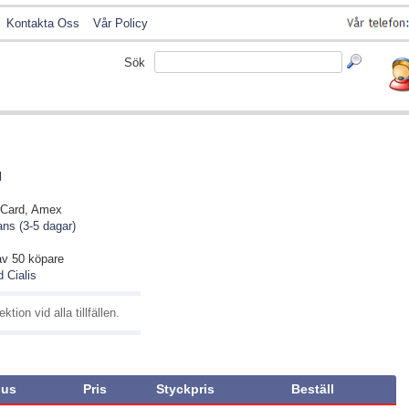
Kontakta Oss
Vår Policy
Sök
l
rCard, Amex
ns (3-5 dagar)
av
50
köpare
 Cialis
tion vid alla tillfällen.
us
Pris
Styckpris
Beställ