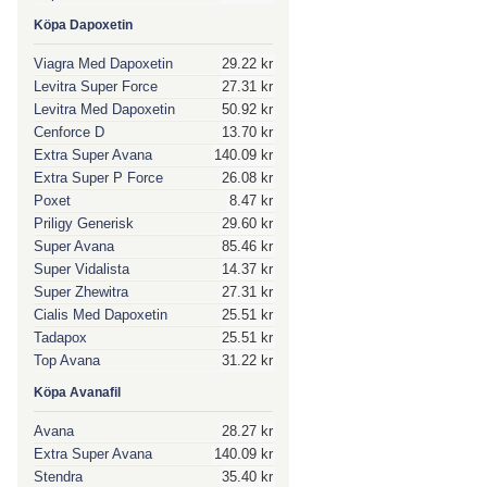
Köpa Dapoxetin
Viagra Med Dapoxetin
29.22 kr
Levitra Super Force
27.31 kr
Levitra Med Dapoxetin
50.92 kr
Cenforce D
13.70 kr
Extra Super Avana
140.09 kr
Extra Super P Force
26.08 kr
Poxet
8.47 kr
Priligy Generisk
29.60 kr
Super Avana
85.46 kr
Super Vidalista
14.37 kr
Super Zhewitra
27.31 kr
Cialis Med Dapoxetin
25.51 kr
Tadapox
25.51 kr
Top Avana
31.22 kr
Köpa Avanafil
Avana
28.27 kr
Extra Super Avana
140.09 kr
Stendra
35.40 kr