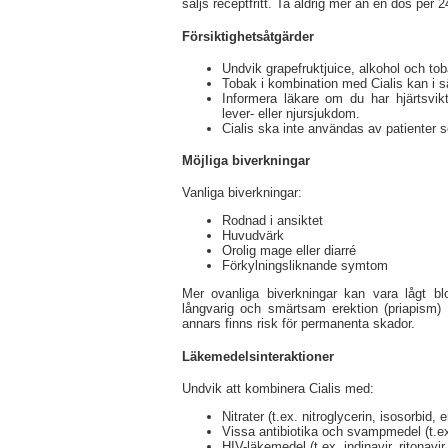
säljs receptfritt. Ta aldrig mer än en dos per 
Försiktighetsåtgärder
Undvik grapefruktjuice, alkohol och to
Tobak i kombination med Cialis kan i s
Informera läkare om du har hjärtsvikt,
lever- eller njursjukdom.
Cialis ska inte användas av patienter 
Möjliga biverkningar
Vanliga biverkningar:
Rodnad i ansiktet
Huvudvärk
Orolig mage eller diarré
Förkylningsliknande symtom
Mer ovanliga biverkningar kan vara lågt blo
långvarig och smärtsam erektion (priapism)
annars finns risk för permanenta skador.
Läkemedelsinteraktioner
Undvik att kombinera Cialis med:
Nitrater (t.ex. nitroglycerin, isosorbid, er
Vissa antibiotika och svampmedel (t.ex
HIV-läkemedel (t.ex. indinavir, ritonavir,