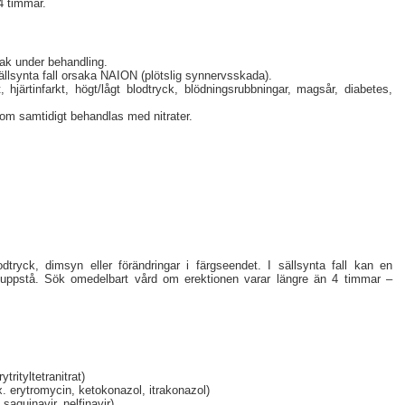
24 timmar.
bak under behandling.
ällsynta fall orsaka NAION (plötslig synnervsskada).
 hjärtinfarkt, högt/lågt blodtryck, blödningsrubbningar, magsår, diabetes,
som samtidigt behandlas med nitrater.
dtryck, dimsyn eller förändringar i färgseendet. I sällsynta fall kan en
 uppstå. Sök omedelbart vård om erektionen varar längre än 4 timmar –
ytrityltetranitrat)
. erytromycin, ketokonazol, itrakonazol)
 saquinavir, nelfinavir)