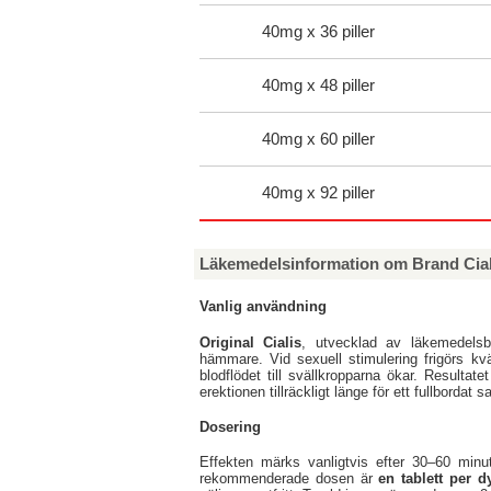
40mg x 36 piller
40mg x 48 piller
40mg x 60 piller
40mg x 92 piller
Läkemedelsinformation om Brand Cial
Vanlig användning
Original Cialis
, utvecklad av läkemedels
hämmare. Vid sexuell stimulering frigörs kvä
blodflödet till svällkropparna ökar. Resultate
erektionen tillräckligt länge för ett fullbordat 
Dosering
Effekten märks vanligtvis efter 30–60 minu
rekommenderade dosen är
en tablett per d