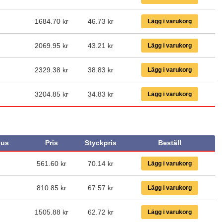
1684.70 kr
46.73
kr
Lägg i varukorg
2069.95 kr
43.21
kr
Lägg i varukorg
2329.38 kr
38.83
kr
Lägg i varukorg
3204.85 kr
34.83
kr
Lägg i varukorg
us
Pris
Styckpris
Beställ
561.60 kr
70.14
kr
Lägg i varukorg
810.85 kr
67.57
kr
Lägg i varukorg
1505.88 kr
62.72
kr
Lägg i varukorg