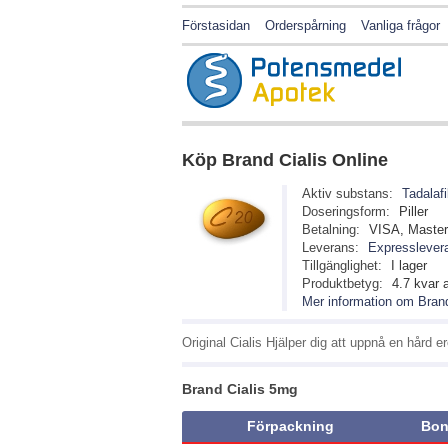
Förstasidan
Orderspårning
Vanliga frågor
Köp
Brand Cialis
Online
Aktiv substans:
Tadalafi
Doseringsform:
Piller
Betalning:
VISA, Maste
Leverans:
Expresslevera
Tillgänglighet:
I lager
Produktbetyg:
4.7
kvar 
Mer information om Brand
Original Cialis Hjälper dig att uppnå en hård erek
Brand Cialis 5mg
Förpackning
Bon