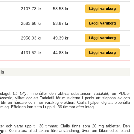
2107.73 kr
58.53
kr
Lägg i varukorg
2583.68 kr
53.87
kr
Lägg i varukorg
2958.93 kr
49.39
kr
Lägg i varukorg
4131.52 kr
44.83
kr
Lägg i varukorg
is
bolaget
Eli Lilly
, innehåller den aktiva substansen
Tadalafil
, en PDE5-
veoxid, vilket gör att Tadalafil får musklerna i penis att slappna av och
t blir en hårdare och mer varaktig erektion. Cialis hjälper dig att bibehålla
samlag. Effekten kan sitta i upp till 36 timmar efter intag.
ter och varar upp till 36 timmar. Cialis finns som 20 mg tabletter. Den
ygn
. Konsultera alltid läkare före användning, även om läkemedlet ibland