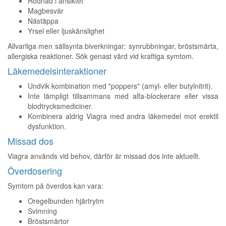
Rodnad i ansiktet
Magbesvär
Nästäppa
Yrsel eller ljuskänslighet
Allvarliga men sällsynta biverkningar: synrubbningar, bröstsmärta,
allergiska reaktioner. Sök genast vård vid kraftiga symtom.
Läkemedelsinteraktioner
Undvik kombination med "poppers" (amyl- eller butylnitrit).
Inte lämpligt tillsammans med alfa-blockerare eller vissa
blodtrycksmediciner.
Kombinera aldrig Viagra med andra läkemedel mot erektil
dysfunktion.
Missad dos
Viagra används vid behov, därför är missad dos inte aktuellt.
Överdosering
Symtom på överdos kan vara:
Oregelbunden hjärtrytm
Svimning
Bröstsmärtor