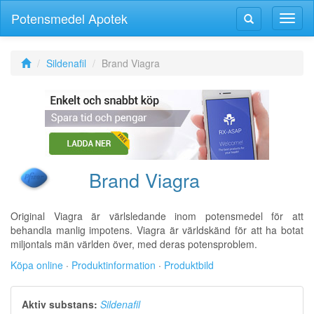
Potensmedel Apotek
Växla
Växla
navig
navigering
Sildenafil
Brand Viagra
Brand Viagra
Original Viagra är värlsledande inom potensmedel för att
behandla manlig impotens. Viagra är världskänd för att ha botat
miljontals män världen över, med deras potensproblem.
Köpa online
·
Produktinformation
·
Produktbild
Aktiv substans:
Sildenafil