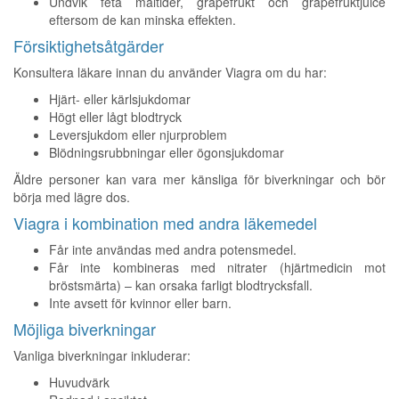
Undvik feta måltider, grapefrukt och grapefruktjuice
eftersom de kan minska effekten.
Försiktighetsåtgärder
Konsultera läkare innan du använder Viagra om du har:
Hjärt- eller kärlsjukdomar
Högt eller lågt blodtryck
Leversjukdom eller njurproblem
Blödningsrubbningar eller ögonsjukdomar
Äldre personer kan vara mer känsliga för biverkningar och bör
börja med lägre dos.
Viagra i kombination med andra läkemedel
Får inte användas med andra potensmedel.
Får inte kombineras med nitrater (hjärtmedicin mot
bröstsmärta) – kan orsaka farligt blodtrycksfall.
Inte avsett för kvinnor eller barn.
Möjliga biverkningar
Vanliga biverkningar inkluderar:
Huvudvärk