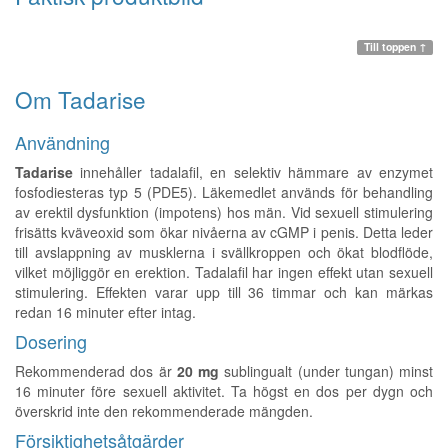
Till toppen ↑
Om Tadarise
Användning
Tadarise
innehåller tadalafil, en selektiv hämmare av enzymet
fosfodiesteras typ 5 (PDE5). Läkemedlet används för behandling
av erektil dysfunktion (impotens) hos män. Vid sexuell stimulering
frisätts kväveoxid som ökar nivåerna av cGMP i penis. Detta leder
till avslappning av musklerna i svällkroppen och ökat blodflöde,
vilket möjliggör en erektion. Tadalafil har ingen effekt utan sexuell
stimulering. Effekten varar upp till 36 timmar och kan märkas
redan 16 minuter efter intag.
Dosering
Rekommenderad dos är
20 mg
sublingualt (under tungan) minst
16 minuter före sexuell aktivitet. Ta högst en dos per dygn och
överskrid inte den rekommenderade mängden.
Försiktighetsåtgärder