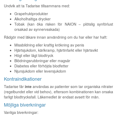
Undvik att ta Tadarise tillsammans med:
Grapefruktprodukter
Alkoholhaltiga drycker
Tobak (kan öka risken för NAION – plötslig synförlust
orsakad av synnervsskada)
Rådgör med läkare innan användning om du har eller har haft:
Missbildning eller kraftig krökning av penis
Hjärtsjukdom, kärlkramp, hjärtinfarkt eller hjärtsvikt
Högt eller lågt blodtryck
Blödningsrubbningar eller magsår
Diabetes eller förhöjda blodfetter
Njursjukdom eller leversjukdom
Kontraindikationer
Tadarise får
inte
användas av patienter som tar organiska nitrater
(regelbundet eller vid behov), eftersom kombinationen kan orsaka
farligt blodtrycksfall. Läkemedlet är endast avsett för män.
Möjliga biverkningar
Vanliga biverkningar: