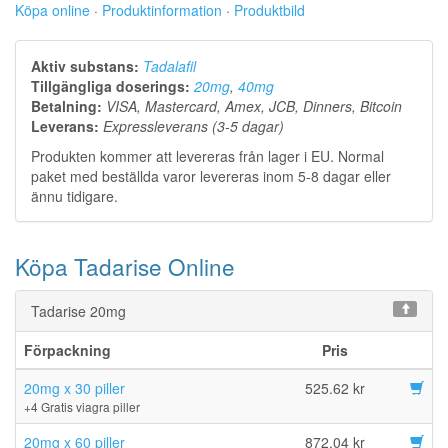
Köpa online
·
Produktinformation
·
Produktbild
Aktiv substans:
Tadalafil
Tillgängliga doserings:
20mg
,
40mg
Betalning:
VISA, Mastercard, Amex, JCB, Dinners, Bitcoin
Leverans:
Expressleverans (3-5 dagar)
Produkten kommer att levereras från lager i EU. Normal
paket med beställda varor levereras inom 5-8 dagar eller
ännu tidigare.
Köpa Tadarise Online
Tadarise 20mg
Förpackning
Pris
20mg x 30 piller
525.62 kr
+4 Gratis viagra piller
20mg x 60 piller
872.04 kr