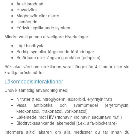
Ansiktsrodnad
Huvudvärk
Magbesvär eller diarré
Illamående
Förkylningsliknande symtom
Mindre vanliga men allvarligare biverkningar:
Lågt blodtryck
Suddig syn eller färgseende-förändringar
Smärtsam eller långvarig erektion (priapism)
Sök akut vård om erektionen varar längre än 4 timmar eller vid
kraftiga bröstsmärtor.
Läkemedelsinteraktioner
Undvik samtidig användning med:
Nitrater (t.ex. nitroglycerin, isosorbid, erytritylnitrat)
Vissa antibiotika och svampmedel (erytromycin,
ketokonazol, itrakonazol, vorikonazol)
Läkemedel mot HIV (ritonavir, indinavir, saquinavir m.fl.)
Blodtryckssänkande läkemedel (t.ex. alfa-blockerare)
Informera alltid läkaren om alla mediciner du tar innan du