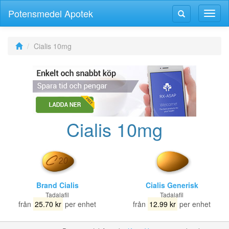
Potensmedel Apotek
Växla
Växla
navig
navigering
Cialis 10mg
Cialis 10mg
Brand Cialis
Cialis Generisk
Tadalafil
Tadalafil
från
25.70 kr
per enhet
från
12.99 kr
per enhet