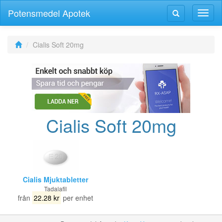
Potensmedel Apotek
Växla
Växla
navig
navigering
Cialis Soft 20mg
Cialis Soft 20mg
Cialis Mjuktabletter
Tadalafil
från
22.28 kr
per enhet