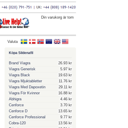
Din varukorg är tom
Valuta
Köpa Sildenafil
Brand Viagra
26.93 kr
Viagra Generisk
5.97 kr
Viagra Black
19.63 kr
Viagra Mjuktabletter
11.76 kr
Viagra Med Dapoxetin
29.11 kr
Viagra För Kvinnor
16.88 kr
Abhigra
4.46 kr
Cenforce
3.70 kr
Cenforce D
13.65 kr
Cenforce Professional
9.77 kr
Cobra-120
13.56 kr