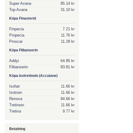
Super Avana
85.14 kr
Top Avana
31.10 kr
Köpa Finasterid
Finpecia
7.21 kr
Propecia
11.76 kr
Proscar
11.28 kr
Köpa Flibanserin
Addyi
64.85 kr
Flibanserin
83.81 kr
Köpa Isotretinoin (Accutane)
Isofair
11.66 kr
Isotroin
11.66 kr
Renova
84.66 kr
Tretinoin
11.66 kr
Tretiva
9.77 kr
Betalning