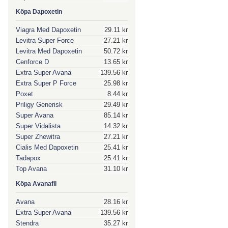
Köpa Dapoxetin
Viagra Med Dapoxetin
29.11 kr
Levitra Super Force
27.21 kr
Levitra Med Dapoxetin
50.72 kr
Cenforce D
13.65 kr
Extra Super Avana
139.56 kr
Extra Super P Force
25.98 kr
Poxet
8.44 kr
Priligy Generisk
29.49 kr
Super Avana
85.14 kr
Super Vidalista
14.32 kr
Super Zhewitra
27.21 kr
Cialis Med Dapoxetin
25.41 kr
Tadapox
25.41 kr
Top Avana
31.10 kr
Köpa Avanafil
Avana
28.16 kr
Extra Super Avana
139.56 kr
Stendra
35.27 kr