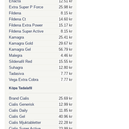
Eriacta
12.51 kr
Extra Super P Force
25.98 kr
Fildena
8.15 kr
Fildena Ct
14.60 kr
Fildena Extra Power
15.17 kr
Fildena Super Active
8.15 kr
Kamagra
25.41 kr
Kamagra Gold
29.67 kr
Kamagra Gel
56.79 kr
Malegra
4.46 kr
Sildenafil Red
15.55 kr
Suhagra
12.80 kr
Tadasiva
7.77 kr
Vega Extra Cobra
7.77 kr
Köpa Tadalafil
Brand Cialis
25.69 kr
Cialis Generisk
12.99 kr
Cialis Daily
11.85 kr
Cialis Gel
40.96 kr
Cialis Mjuktabletter
22.28 kr
Cialis Super Active
23.99 kr