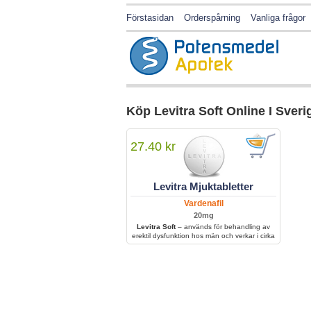
Förstasidan
Orderspårning
Vanliga frågor
Köp Levitra Soft Online I Sveri
27.40 kr
Levitra Mjuktabletter
Vardenafil
20mg
Levitra Soft
– används för behandling av
erektil dysfunktion hos män och verkar i cirka
4 timmar, vilket ger förbättrad sexuell
prestation och stabil erektion under intimitet.