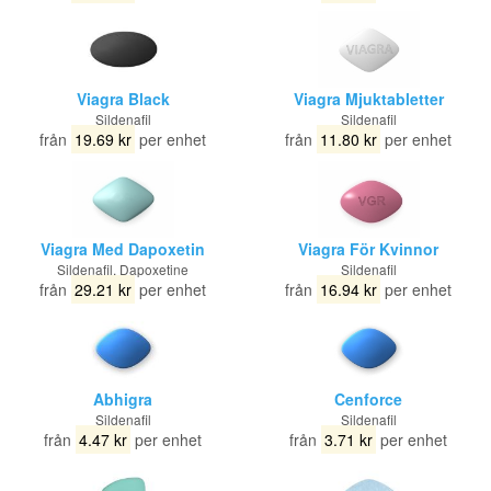
Viagra Black
Viagra Mjuktabletter
Sildenafil
Sildenafil
från
19.69 kr
per enhet
från
11.80 kr
per enhet
Viagra Med Dapoxetin
Viagra För Kvinnor
Sildenafil, Dapoxetine
Sildenafil
från
29.21 kr
per enhet
från
16.94 kr
per enhet
Abhigra
Cenforce
Sildenafil
Sildenafil
från
4.47 kr
per enhet
från
3.71 kr
per enhet