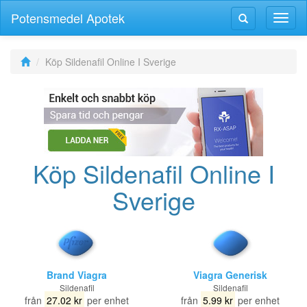
Potensmedel Apotek
Växla
Växla
navig
navigering
Köp Sildenafil Online I Sverige
Köp Sildenafil Online I
Sverige
Brand Viagra
Viagra Generisk
Sildenafil
Sildenafil
från
27.02 kr
per enhet
från
5.99 kr
per enhet