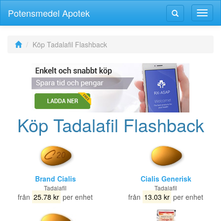
Potensmedel Apotek
Växla
Växla
navig
navigering
Köp Tadalafil Flashback
Köp Tadalafil Flashback
Brand Cialis
Cialis Generisk
Tadalafil
Tadalafil
från
25.78 kr
per enhet
från
13.03 kr
per enhet