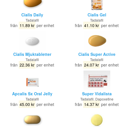
Cialis Daily
Cialis Gel
Tadalafil
Tadalafil
från
11.89 kr
per enhet
från
41.10 kr
per enhet
Cialis Mjuktabletter
Cialis Super Active
Tadalafil
Tadalafil
från
22.36 kr
per enhet
från
24.07 kr
per enhet
Apcalis Sx Oral Jelly
Super Vidalista
Tadalafil
Tadalafil, Dapoxetine
från
45.00 kr
per enhet
från
14.37 kr
per enhet