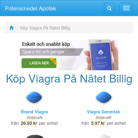
Potensmedel Apotek
Växla
Växla
navig
navigering
Köp Viagra På Nätet Billig
Köp Viagra På Nätet Billig
Brand Viagra
Viagra Generisk
Sildenafil
Sildenafil
från
26.93 kr
per enhet
från
5.97 kr
per enhet