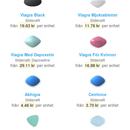
Viagra Black
Viagra Mjuktabletter
Sildenafil
Sildenafil
från
19.63 kr
per enhet
från
11.76 kr
per enhet
Viagra Med Dapoxetin
Viagra För Kvinnor
Sildenafil, Dapoxetine
Sildenafil
från
29.11 kr
per enhet
från
16.88 kr
per enhet
Abhigra
Cenforce
Sildenafil
Sildenafil
från
4.46 kr
per enhet
från
3.70 kr
per enhet