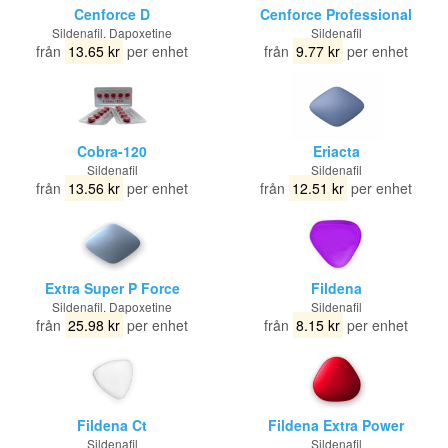
Cenforce D
Cenforce Professional
Sildenafil, Dapoxetine
Sildenafil
från
13.65 kr
per enhet
från
9.77 kr
per enhet
Cobra-120
Eriacta
Sildenafil
Sildenafil
från
13.56 kr
per enhet
från
12.51 kr
per enhet
Extra Super P Force
Fildena
Sildenafil, Dapoxetine
Sildenafil
från
25.98 kr
per enhet
från
8.15 kr
per enhet
Fildena Ct
Fildena Extra Power
Sildenafil
Sildenafil