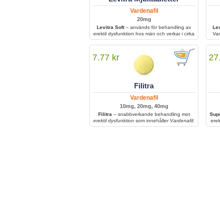
Vardenafil
20mg
Levitra Soft
– används för behandling av
Le
erektil dysfunktion hos män och verkar i cirka
Var
4 timmar, vilket ger förbättrad sexuell
prestation och stabil erektion under intimitet.
ut
hjäl
7.77 kr
27
Filitra
Vardenafil
10mg, 20mg, 40mg
Filitra
– snabbverkande behandling mot
Supe
erektil dysfunktion
som innehåller
Vardenafil
;
erek
ökar blodflödet till penis och ger en starkare
den 
och mer långvarig erektion. Verkar inom cirka
för
en timme och fungerar endast vid sexuell
stimulans, vilket gör den till ett pålitligt val för
förbättrad sexuell prestation.