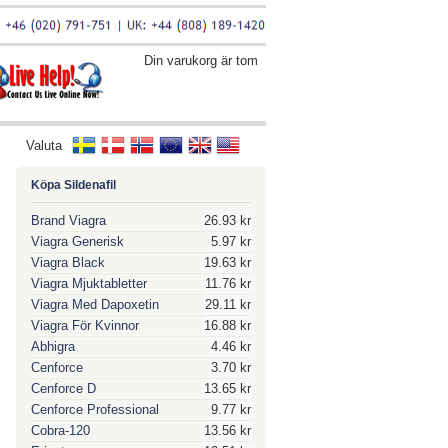
Din varukorg är tom
Valuta
Köpa Sildenafil
Brand Viagra
26.93 kr
Viagra Generisk
5.97 kr
Viagra Black
19.63 kr
Viagra Mjuktabletter
11.76 kr
Viagra Med Dapoxetin
29.11 kr
Viagra För Kvinnor
16.88 kr
Abhigra
4.46 kr
Cenforce
3.70 kr
Cenforce D
13.65 kr
Cenforce Professional
9.77 kr
Cobra-120
13.56 kr