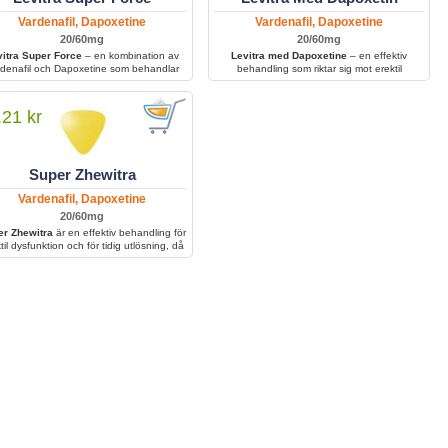
Vardenafil, Dapoxetine
Vardenafil, Dapoxetine
20/60mg
20/60mg
vitra Super Force
– en kombination av
Levitra med Dapoxetine
– en effektiv
denafil och Dapoxetine som behandlar
behandling som riktar sig mot erektil
både erektil dysfunktion och för tidig
dysfunktion och minskar symtom som för tidig
lösning i en enda kraftfull tablett. Den
utlösning, vilket ger bättre kontroll och ökad
per män att få en stark erektion samtidigt
sexuell tillfredsställelse.
.21 kr
som den förbättrar kontrollen över
utlösningen.
Super Zhewitra
Vardenafil, Dapoxetine
20/60mg
r Zhewitra
är en effektiv behandling för
til dysfunktion och för tidig utlösning, då
kombinerar två aktiva substanser för att
bättra erektionsförmågan och ge bättre
kontroll över klimax.