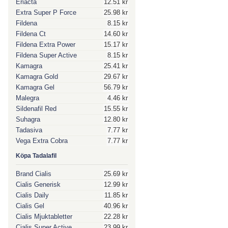
Eriacta
12.51 kr
Extra Super P Force
25.98 kr
Fildena
8.15 kr
Fildena Ct
14.60 kr
Fildena Extra Power
15.17 kr
Fildena Super Active
8.15 kr
Kamagra
25.41 kr
Kamagra Gold
29.67 kr
Kamagra Gel
56.79 kr
Malegra
4.46 kr
Sildenafil Red
15.55 kr
Suhagra
12.80 kr
Tadasiva
7.77 kr
Vega Extra Cobra
7.77 kr
Köpa Tadalafil
Brand Cialis
25.69 kr
Cialis Generisk
12.99 kr
Cialis Daily
11.85 kr
Cialis Gel
40.96 kr
Cialis Mjuktabletter
22.28 kr
Cialis Super Active
23.99 kr