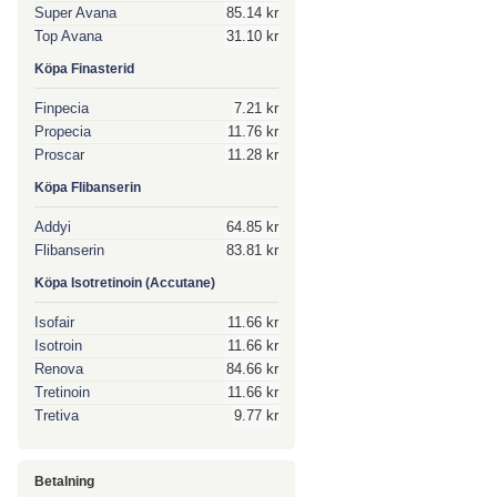
Super Avana
85.14 kr
Top Avana
31.10 kr
Köpa Finasterid
Finpecia
7.21 kr
Propecia
11.76 kr
Proscar
11.28 kr
Köpa Flibanserin
Addyi
64.85 kr
Flibanserin
83.81 kr
Köpa Isotretinoin (Accutane)
Isofair
11.66 kr
Isotroin
11.66 kr
Renova
84.66 kr
Tretinoin
11.66 kr
Tretiva
9.77 kr
Betalning