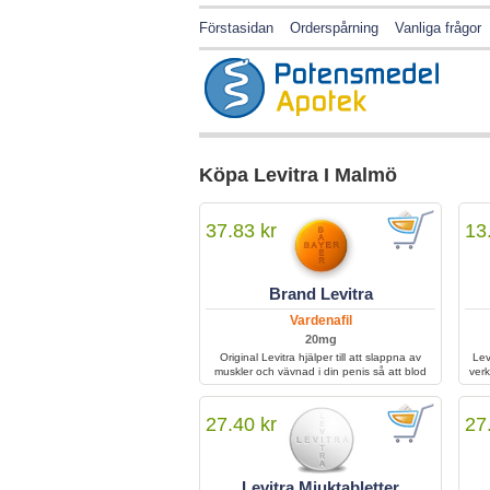
Förstasidan
Orderspårning
Vanliga frågor
Köpa Levitra I Malmö
37.83 kr
13
Brand Levitra
Vardenafil
20mg
Original Levitra hjälper till att slappna av
Lev
muskler och vävnad i din penis så att blod
verk
lätt kan strömma fram och göra penis
ige
erigerad.
27.40 kr
27
Levitra Mjuktabletter