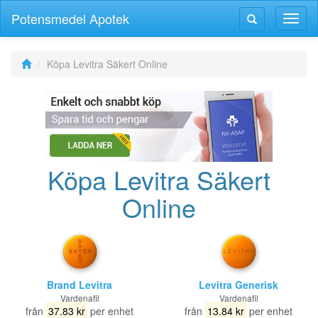
Potensmedel Apotek
Växla
Växla
navig
navigering
Köpa Levitra Säkert Online
Köpa Levitra Säkert
Online
Brand Levitra
Levitra Generisk
Vardenafil
Vardenafil
från
37.83 kr
per enhet
från
13.84 kr
per enhet