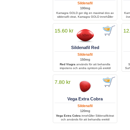
Sildenafil
lösning för män som har provat lägre doser
och fortfarande inte kan behålla en erektion.
100mg
Kamagra GOLD ger dig en maximal dos av
Kama
sildenafil citrat, Kamagra GOLD innehåller
öve
100mg ren sildenafil citrat och ger dig en en
Ka
rejält boost.
allt
15.60 kr
12
Sildenafil Red
Sildenafil
150mg
Red Viagra
används för att behandla
S
impotens och andra symtom på erektil
Suha
dysfunktion hos män, vilket bidrar till
nät
förbättrad sexuell prestation och en starkare,
fo
mer varaktig erektion.
7.80 kr
Vega Extra Cobra
Sildenafil
120mg
Vega Extra Cobra
innehåller Sildenafilcitrat
och används för att behandla erektil
dysfunktion genom att förbättra blodflödet till
penis. Det tas före sexuell aktivitet och