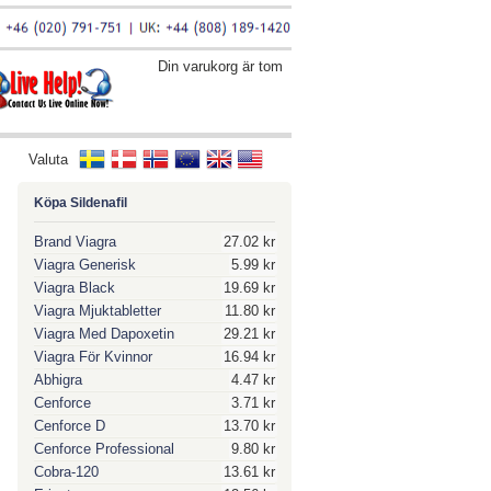
Din varukorg är tom
Valuta
Köpa Sildenafil
Brand Viagra
27.02 kr
Viagra Generisk
5.99 kr
Viagra Black
19.69 kr
Viagra Mjuktabletter
11.80 kr
Viagra Med Dapoxetin
29.21 kr
Viagra För Kvinnor
16.94 kr
Abhigra
4.47 kr
Cenforce
3.71 kr
Cenforce D
13.70 kr
Cenforce Professional
9.80 kr
Cobra-120
13.61 kr