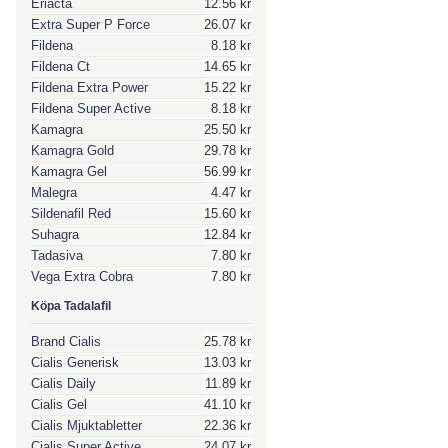
Eriacta
12.56 kr
Extra Super P Force
26.07 kr
Fildena
8.18 kr
Fildena Ct
14.65 kr
Fildena Extra Power
15.22 kr
Fildena Super Active
8.18 kr
Kamagra
25.50 kr
Kamagra Gold
29.78 kr
Kamagra Gel
56.99 kr
Malegra
4.47 kr
Sildenafil Red
15.60 kr
Suhagra
12.84 kr
Tadasiva
7.80 kr
Vega Extra Cobra
7.80 kr
Köpa Tadalafil
Brand Cialis
25.78 kr
Cialis Generisk
13.03 kr
Cialis Daily
11.89 kr
Cialis Gel
41.10 kr
Cialis Mjuktabletter
22.36 kr
Cialis Super Active
24.07 kr