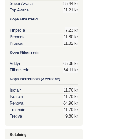
Super Avana
85.44 kr
Top Avana
31.21 kr
Köpa Finasterid
Finpecia
7.23 kr
Propecia
11.80 kr
Proscar
11.32 kr
Köpa Flibanserin
Addyi
65.08 kr
Flibanserin
84.11 kr
Köpa Isotretinoin (Accutane)
Isofair
11.70 kr
Isotroin
11.70 kr
Renova
84.96 kr
Tretinoin
11.70 kr
Tretiva
9.80 kr
Betalning