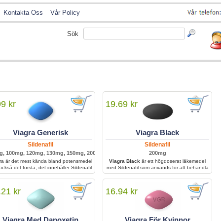
Kontakta Oss
Vår Policy
Sök
99 kr
19.69 kr
Viagra Generisk
Viagra Black
Sildenafil
Sildenafil
g, 100mg, 120mg, 130mg, 150mg, 200mg
200mg
ra är det mest kända bland potensmedel
Viagra Black
är ett högdoserat läkemedel
också det första, det innehåller Sildenafil
med Sildenafil som används för att behandla
och hjälper män med svårigheter att
erektil dysfunktion hos män som behöver
hålla sin erektion tillräckligt länge för att
starkare effekt. Det ger långvariga resultat
kunna ha bra sex.
och förbättrad sexuell prestation i fall där
.21 kr
16.94 kr
vanliga ED-behandlingar inte är tillräckliga.
Viagra Med Dapoxetin
Viagra För Kvinnor