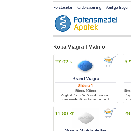
Förstasidan
Orderspårning
Vanliga frågor
Köpa Viagra I Malmö
27.02 kr
5.
Brand Viagra
Sildenafil
50mg, 100mg
50m
Original Viagra är värlsledande inom
Viag
potensmedel för att behandla manlig
och 
impotens. Viagra är världskänd för att ha
botat miljontals män världen över, med deras
bibe
potensproblem.
11.80 kr
29
Viagra Mjuktabletter