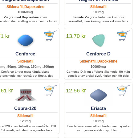
Sildenafil, Dapoxetine
Sildenafil
100/60mg
100mg
Viagra med Dapoxetine
är en
Female Viagra
– förbättrar kvinnors
inationsbehandling som används för att
sexualitet, ökar känsligheten vid stimulans
handla erektil dysfunktion och för tidig
och hjälper till att uppnå intensiv sexuell
lösning. Den hjälper män att uppnå och
tillfredsställelse med starkare upplevelser.
lla en erektion samtidigt som kontrollen
71 kr
13.70 kr
ver klimax förbättras för ökad sexuell
prestation och tillfredsställelse.
Cenforce
Cenforce D
Sildenafil
Sildenafil, Dapoxetine
5mg, 50mg, 100mg, 150mg, 200mg
100/60mg
Cenforce är det mest kända bland
Cenforce D är ett effektivt läkemedel för män
otensmedel och också det första, det
som lider av erektil dysfunktion och för tidig
nehåller Sildenafil och hjälper män med
utlösning. Kombinationen av två aktiva
svårigheter att bibehålla sin erektion
ingredienser gör att behandlingen förbättrar
llräckligt länge för att kunna ha bra sex.
blodflödet, stärker erektionen och förlänger
.61 kr
12.56 kr
samlaget. Med regelbunden användning kan
Cenforce D bidra till ökad självkänsla, bättre
sexuell prestanda och större tillfredsställelse i
intimrelationer.
Cobra-120
Eriacta
Sildenafil
Sildenafil
120mg
100mg
ra-120 är en tablett som innehåller 120
Eriacta löser omedelbart både dina psykiska
 Sildenafil, och den designades för att
och fysiska erektionsproblem.
ehandla ett tillstånd som kallas erektil