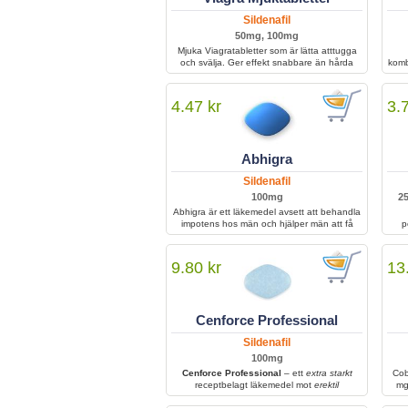
Sildenafil
50mg, 100mg
Mjuka Viagratabletter som är lätta atttugga
och svälja. Ger effekt snabbare än hårda
komb
tabletter då de upptas avdin kropp snabbare,
be
den aktiva substansen är i dessa Sildenafil.
ut
behå
4.47 kr
3.
ö
Abhigra
Sildenafil
100mg
2
Abhigra är ett läkemedel avsett att behandla
impotens hos män och hjälper män att få
p
erektion för sexuell aktivitet samt att behålla
in
den under den speciella tiden. Du ska bara
ta Abhigra om du lider av impotens. Den
ti
9.80 kr
13
vanligaste dosen för detta läkemedel är en
100 mg tablett. Detta läkemedel faller under
klassificeringen PDE-5-hämmare, vilket är
samma kategori som den Viagra faller under.
Cenforce Professional
Användning av Abhigra kommer att
återuppväcka din erektila kapacitet genom
Sildenafil
att höja blodflödet till penis.
100mg
Cenforce Professional
– ett
extra starkt
Cob
receptbelagt läkemedel mot
erektil
mg
dysfunktion
; börjar verka snabbare än vanlig
b