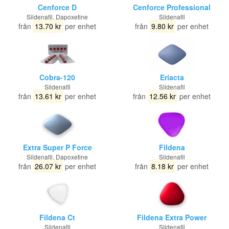
Cenforce D
Cenforce Professional
Sildenafil, Dapoxetine
Sildenafil
från
13.70 kr
per enhet
från
9.80 kr
per enhet
Cobra-120
Eriacta
Sildenafil
Sildenafil
från
13.61 kr
per enhet
från
12.56 kr
per enhet
Extra Super P Force
Fildena
Sildenafil, Dapoxetine
Sildenafil
från
26.07 kr
per enhet
från
8.18 kr
per enhet
Fildena Ct
Fildena Extra Power
Sildenafil
Sildenafil