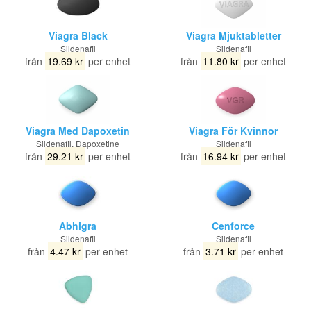
Viagra Black
Viagra Mjuktabletter
Sildenafil
Sildenafil
från
19.69 kr
per enhet
från
11.80 kr
per enhet
Viagra Med Dapoxetin
Viagra För Kvinnor
Sildenafil, Dapoxetine
Sildenafil
från
29.21 kr
per enhet
från
16.94 kr
per enhet
Abhigra
Cenforce
Sildenafil
Sildenafil
från
4.47 kr
per enhet
från
3.71 kr
per enhet