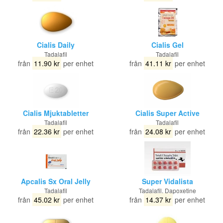
Cialis Daily
Cialis Gel
Tadalafil
Tadalafil
från
11.90 kr
per enhet
från
41.11 kr
per enhet
Cialis Mjuktabletter
Cialis Super Active
Tadalafil
Tadalafil
från
22.36 kr
per enhet
från
24.08 kr
per enhet
Apcalis Sx Oral Jelly
Super Vidalista
Tadalafil
Tadalafil, Dapoxetine
från
45.02 kr
per enhet
från
14.37 kr
per enhet