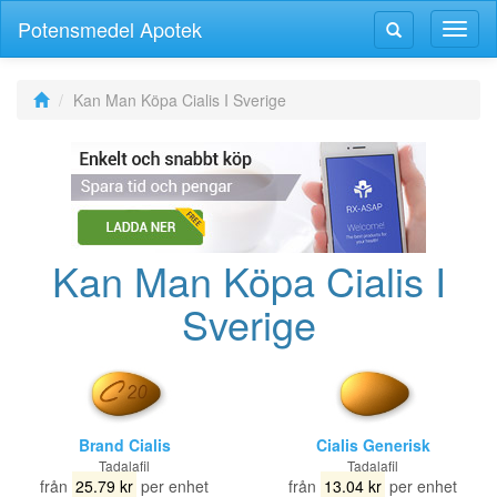
Potensmedel Apotek
Växla
Växla
navig
navigering
Kan Man Köpa Cialis I Sverige
Kan Man Köpa Cialis I
Sverige
Brand Cialis
Cialis Generisk
Tadalafil
Tadalafil
från
25.79 kr
per enhet
från
13.04 kr
per enhet