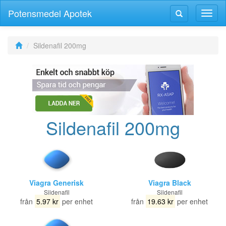
Potensmedel Apotek
Växla
Växla
navig
navigering
Sildenafil 200mg
Sildenafil 200mg
Viagra Generisk
Viagra Black
Sildenafil
Sildenafil
från
5.97 kr
per enhet
från
19.63 kr
per enhet