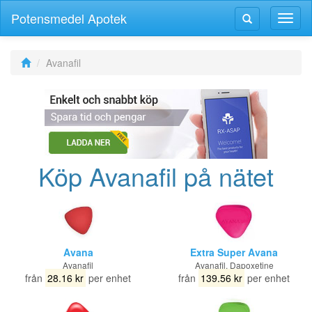
Potensmedel Apotek
Växla
Växla
navig
navigering
Avanafil
Köp Avanafil på nätet
Avana
Extra Super Avana
Avanafil
Avanafil, Dapoxetine
från
28.16 kr
per enhet
från
139.56 kr
per enhet