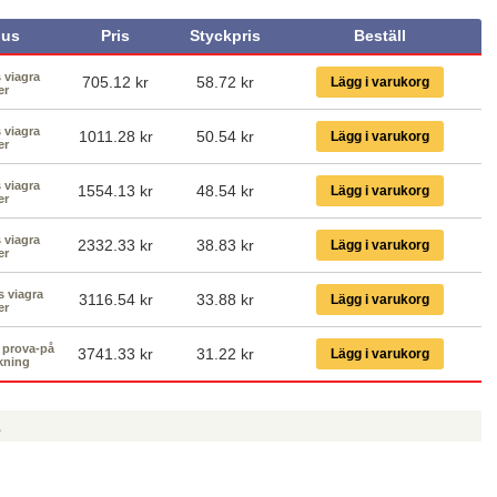
us
Pris
Styckpris
Beställ
s viagra
705.12 kr
58.72
kr
Lägg i varukorg
er
s viagra
1011.28 kr
50.54
kr
Lägg i varukorg
er
s viagra
1554.13 kr
48.54
kr
Lägg i varukorg
er
s viagra
2332.33 kr
38.83
kr
Lägg i varukorg
er
s viagra
3116.54 kr
33.88
kr
Lägg i varukorg
er
d prova-på
3741.33 kr
31.22
kr
Lägg i varukorg
kning