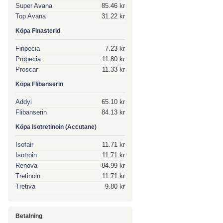
Super Avana
85.46 kr
Top Avana
31.22 kr
Köpa Finasterid
Finpecia
7.23 kr
Propecia
11.80 kr
Proscar
11.33 kr
Köpa Flibanserin
Addyi
65.10 kr
Flibanserin
84.13 kr
Köpa Isotretinoin (Accutane)
Isofair
11.71 kr
Isotroin
11.71 kr
Renova
84.99 kr
Tretinoin
11.71 kr
Tretiva
9.80 kr
Betalning