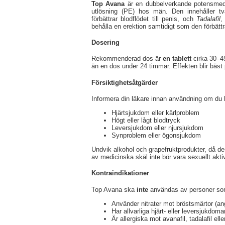
Top Avana
är en dubbelverkande potensmedic
utlösning (PE) hos män. Den innehåller t
förbättrar blodflödet till penis, och
Tadalafil
,
behålla en erektion samtidigt som den förbättr
Dosering
Rekommenderad dos är
en tablett
cirka 30–45
än en dos under 24 timmar. Effekten blir bäst p
Försiktighetsåtgärder
Informera din läkare innan användning om du ha
Hjärtsjukdom eller kärlproblem
Högt eller lågt blodtryck
Leversjukdom eller njursjukdom
Synproblem eller ögonsjukdom
Undvik alkohol och grapefruktprodukter, då de
av medicinska skäl inte bör vara sexuellt aktiv
Kontraindikationer
Top Avana ska
inte
användas av personer so
Använder nitrater mot bröstsmärtor (an
Har allvarliga hjärt- eller leversjukdoma
Är allergiska mot avanafil, tadalafil el