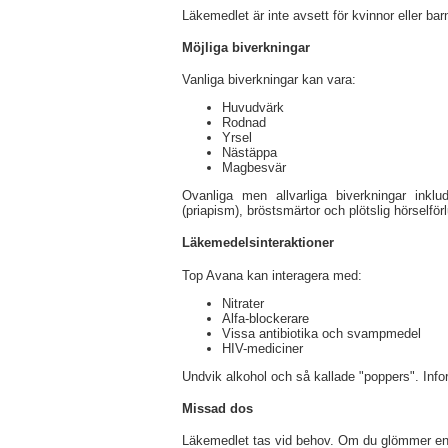
Läkemedlet är inte avsett för kvinnor eller b
Möjliga biverkningar
Vanliga biverkningar kan vara:
Huvudvärk
Rodnad
Yrsel
Nästäppa
Magbesvär
Ovanliga men allvarliga biverkningar inklu
(priapism), bröstsmärtor och plötslig hörselfö
Läkemedelsinteraktioner
Top Avana kan interagera med:
Nitrater
Alfa-blockerare
Vissa antibiotika och svampmedel
HIV-mediciner
Undvik alkohol och så kallade "poppers". Infor
Missad dos
Läkemedlet tas vid behov. Om du glömmer en dos