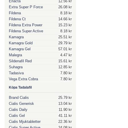
Eriacta
12.56 kr
Extra Super P Force
26.08 kr
Fildena
8.18 kr
Fildena Ct
14.66 kr
Fildena Extra Power
15.23 kr
Fildena Super Active
8.18 kr
Kamagra
25.51 kr
Kamagra Gold
29.79 kr
Kamagra Gel
57.01 kr
Malegra
4.47 kr
Sildenafil Red
15.61 kr
Suhagra
12.85 kr
Tadasiva
7.80 kr
Vega Extra Cobra
7.80 kr
Köpa Tadalafil
Brand Cialis
25.79 kr
Cialis Generisk
13.04 kr
Cialis Daily
11.90 kr
Cialis Gel
41.11 kr
Cialis Mjuktabletter
22.36 kr
Cialis Super Active
24.08 kr