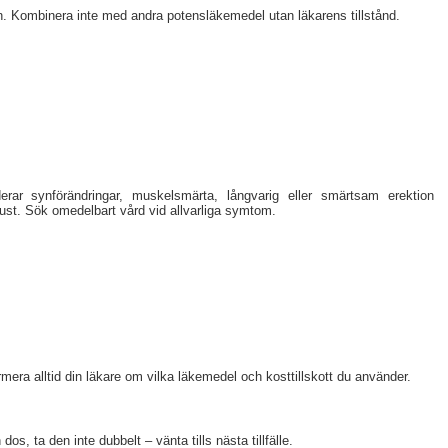
arn. Kombinera inte med andra potensläkemedel utan läkarens tillstånd.
derar synförändringar, muskelsmärta, långvarig eller smärtsam erektion
rlust. Sök omedelbart vård vid allvarliga symtom.
mera alltid din läkare om vilka läkemedel och kosttillskott du använder.
, ta den inte dubbelt – vänta tills nästa tillfälle.