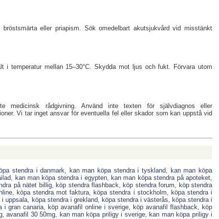
, bröstsmärta eller priapism. Sök omedelbart akutsjukvård vid misstänkt
valt i temperatur mellan 15–30°C. Skydda mot ljus och fukt. Förvara utom
nte medicinsk rådgivning. Använd inte texten för självdiagnos eller
ktioner. Vi tar inget ansvar för eventuella fel eller skador som kan uppstå vid
pa stendra i danmark
,
kan man köpa stendra i tyskland
,
kan man köpa
ilad
,
kan man köpa stendra i egypten
,
kan man köpa stendra på apoteket
,
dra på nätet billig
,
köp stendra flashback
,
köp stendra forum
,
köp stendra
nline
,
köpa stendra mot faktura
,
köpa stendra i stockholm
,
köpa stendra i
 i uppsala
,
köpa stendra i grekland
,
köpa stendra i västerås
,
köpa stendra i
 i gran canaria
,
köp avanafil online i sverige
,
köp avanafil flashback
,
köp
g
,
avanafil 30 50mg
,
kan man köpa priligy i sverige
,
kan man köpa priligy i