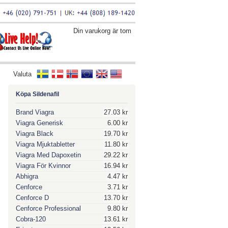
Din varukorg är tom
Valuta
Köpa Sildenafil
Brand Viagra
27.03 kr
Viagra Generisk
6.00 kr
Viagra Black
19.70 kr
Viagra Mjuktabletter
11.80 kr
Viagra Med Dapoxetin
29.22 kr
Viagra För Kvinnor
16.94 kr
Abhigra
4.47 kr
Cenforce
3.71 kr
Cenforce D
13.70 kr
Cenforce Professional
9.80 kr
Cobra-120
13.61 kr