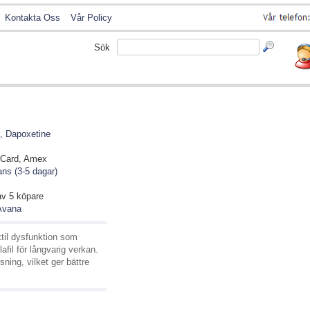
Kontakta Oss
Vår Policy
Sök
l, Dapoxetine
rCard, Amex
ns (3-5 dagar)
av
5
köpare
Avana
ktil dysfunktion som
afil för långvarig verkan.
ning, vilket ger bättre