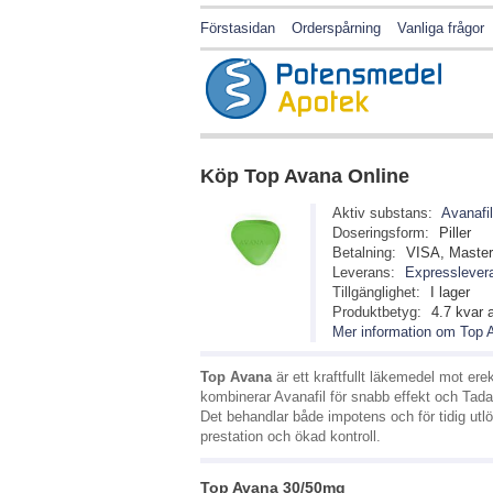
Förstasidan
Orderspårning
Vanliga frågor
Köp
Top Avana
Online
Aktiv substans:
Avanafi
Doseringsform:
Piller
Betalning:
VISA, Maste
Leverans:
Expresslevera
Tillgänglighet:
I lager
Produktbetyg:
4.7
kvar 
Mer information om Top 
Top Avana
är ett kraftfullt läkemedel mot ere
kombinerar Avanafil för snabb effekt och Tadal
Det behandlar både impotens och för tidig utlös
prestation och ökad kontroll.
Top Avana 30/50mg