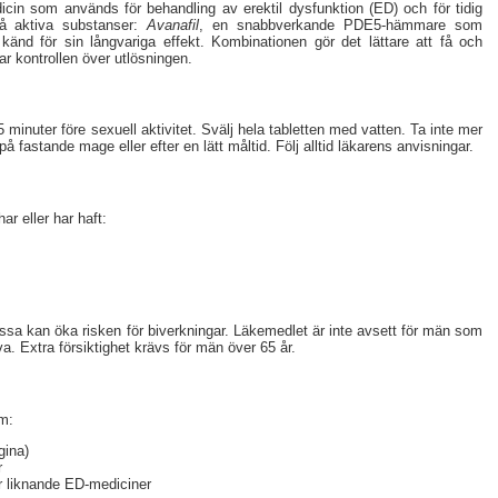
in som används för behandling av erektil dysfunktion (ED) och för tidig
vå aktiva substanser:
Avanafil
, en snabbverkande PDE5-hämmare som
 känd för sin långvariga effekt. Kombinationen gör det lättare att få och
ar kontrollen över utlösningen.
 minuter före sexuell aktivitet. Svälj hela tabletten med vatten. Ta inte mer
å fastande mage eller efter en lätt måltid. Följ alltid läkarens anvisningar.
r eller har haft:
ssa kan öka risken för biverkningar. Läkemedlet är inte avsett för män som
a. Extra försiktighet krävs för män över 65 år.
m:
gina)
r
ler liknande ED-mediciner