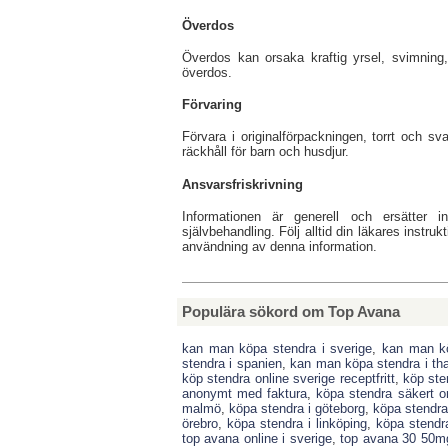
Överdos
Överdos kan orsaka kraftig yrsel, svimning
överdos.
Förvaring
Förvara i originalförpackningen, torrt och s
räckhåll för barn och husdjur.
Ansvarsfriskrivning
Informationen är generell och ersätter i
självbehandling. Följ alltid din läkares instru
användning av denna information.
Populära sökord om Top Avana
kan man köpa stendra i sverige
,
kan man kö
stendra i spanien
,
kan man köpa stendra i tha
köp stendra online sverige receptfritt
,
köp sten
anonymt med faktura
,
köpa stendra säkert o
malmö
,
köpa stendra i göteborg
,
köpa stendra
örebro
,
köpa stendra i linköping
,
köpa stendra
top avana online i sverige
,
top avana 30 50m