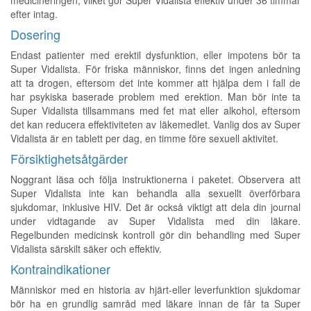
medicineringen, vilket gör Super Vidalista effektiv under 36 timmar
efter intag.
Dosering
Endast patienter med erektil dysfunktion, eller impotens bör ta
Super Vidalista. För friska människor, finns det ingen anledning
att ta drogen, eftersom det inte kommer att hjälpa dem i fall de
har psykiska baserade problem med erektion. Man bör inte ta
Super Vidalista tillsammans med fet mat eller alkohol, eftersom
det kan reducera effektiviteten av läkemedlet. Vanlig dos av Super
Vidalista är en tablett per dag, en timme före sexuell aktivitet.
Försiktighetsåtgärder
Noggrant läsa och följa instruktionerna i paketet. Observera att
Super Vidalista inte kan behandla alla sexuellt överförbara
sjukdomar, inklusive HIV. Det är också viktigt att dela din journal
under vidtagande av Super Vidalista med din läkare.
Regelbunden medicinsk kontroll gör din behandling med Super
Vidalista särskilt säker och effektiv.
Kontraindikationer
Människor med en historia av hjärt-eller leverfunktion sjukdomar
bör ha en grundlig samråd med läkare innan de får ta Super