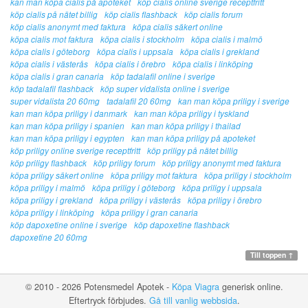
kan man köpa cialis på apoteket
köp cialis online sverige receptfritt
köp cialis på nätet billig
köp cialis flashback
köp cialis forum
köp cialis anonymt med faktura
köpa cialis säkert online
köpa cialis mot faktura
köpa cialis i stockholm
köpa cialis i malmö
köpa cialis i göteborg
köpa cialis i uppsala
köpa cialis i grekland
köpa cialis i västerås
köpa cialis i örebro
köpa cialis i linköping
köpa cialis i gran canaria
köp tadalafil online i sverige
köp tadalafil flashback
köp super vidalista online i sverige
super vidalista 20 60mg
tadalafil 20 60mg
kan man köpa priligy i sverige
kan man köpa priligy i danmark
kan man köpa priligy i tyskland
kan man köpa priligy i spanien
kan man köpa priligy i thailad
kan man köpa priligy i egypten
kan man köpa priligy på apoteket
köp priligy online sverige receptfritt
köp priligy på nätet billig
köp priligy flashback
köp priligy forum
köp priligy anonymt med faktura
köpa priligy säkert online
köpa priligy mot faktura
köpa priligy i stockholm
köpa priligy i malmö
köpa priligy i göteborg
köpa priligy i uppsala
köpa priligy i grekland
köpa priligy i västerås
köpa priligy i örebro
köpa priligy i linköping
köpa priligy i gran canaria
köp dapoxetine online i sverige
köp dapoxetine flashback
dapoxetine 20 60mg
Till toppen ↑
© 2010 - 2026 Potensmedel Apotek -
Köpa Viagra
generisk online.
Eftertryck förbjudes.
Gå till vanlig webbsida
.