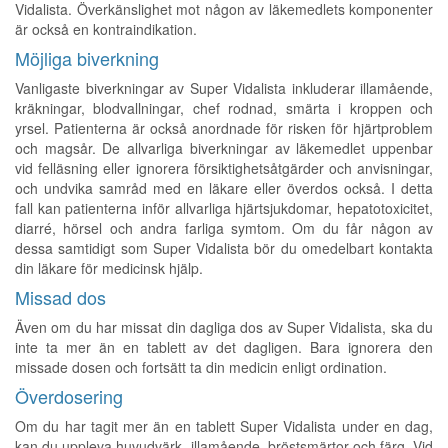
Vidalista. Överkänslighet mot någon av läkemedlets komponenter
är också en kontraindikation.
Möjliga biverkning
Vanligaste biverkningar av Super Vidalista inkluderar illamående,
kräkningar, blodvallningar, chef rodnad, smärta i kroppen och
yrsel. Patienterna är också anordnade för risken för hjärtproblem
och magsår. De allvarliga biverkningar av läkemedlet uppenbar
vid felläsning eller ignorera försiktighetsåtgärder och anvisningar,
och undvika samråd med en läkare eller överdos också. I detta
fall kan patienterna inför allvarliga hjärtsjukdomar, hepatotoxicitet,
diarré, hörsel och andra farliga symtom. Om du får någon av
dessa samtidigt som Super Vidalista bör du omedelbart kontakta
din läkare för medicinsk hjälp.
Missad dos
Även om du har missat din dagliga dos av Super Vidalista, ska du
inte ta mer än en tablett av det dagligen. Bara ignorera den
missade dosen och fortsätt ta din medicin enligt ordination.
Överdosering
Om du har tagit mer än en tablett Super Vidalista under en dag,
kan du uppleva huvudvärk, illamående, bröstsmärtor och färg. Vid