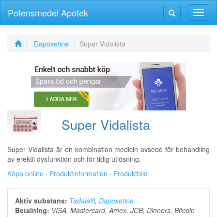
Potensmedel Apotek
Växla
Växla
navig
navigering
Dapoxetine
Super Vidalista
Super Vidalista
Super Vidalista är en kombination medicin avsedd för behandling
av erektil dysfunktion och för tidig utlösning.
Köpa online
·
Produktinformation
·
Produktbild
Aktiv substans:
Tadalafil
,
Dapoxetine
Betalning:
VISA, Mastercard, Amex, JCB, Dinners, Bitcoin