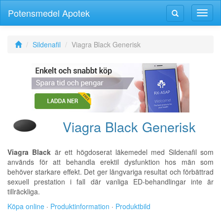
Potensmedel Apotek
Växla
Växla
navig
navigering
Sildenafil
Viagra Black Generisk
Viagra Black Generisk
Viagra Black
är ett högdoserat läkemedel med Sildenafil som
används för att behandla erektil dysfunktion hos män som
behöver starkare effekt. Det ger långvariga resultat och förbättrad
sexuell prestation i fall där vanliga ED-behandlingar inte är
tillräckliga.
Köpa online
·
Produktinformation
·
Produktbild