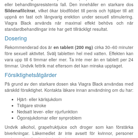
eller behandlingsresistenta fall. Den innehåller en starkare dos
Sildenafilcitrat
, vilket ökar blodflödet till penis och hjälper till att
uppnå en fast och långvarig erektion under sexuell stimulering.
Viagra Black används när maximal effekt behövs och när
standardbehandlingar inte har gett tillräckligt resultat.
Dosering
Rekommenderad dos är
en tablett (200 mg)
cirka 30–60 minuter
före sexuell aktivitet. Svälj tabletten hel med vatten. Effekten kan
vara upp till 6 timmar eller mer. Ta inte mer än en tablett per 24
timmar. Undvik fettrik mat eftersom det kan minska upptaget.
Försiktighetsåtgärder
På grund av den starkare dosen ska Viagra Black användas med
särskild försiktighet. Kontakta läkare innan användning om du har:
Hjärt- eller kärlsjukdom
Tidigare stroke
Nedsatt lever- eller njurfunktion
Ögonsjukdomar eller synproblem
Undvik alkohol, grapefruktjuice och droger som kan förstärka
biverkningar. Läkemedlet är inte avsett för kvinnor, personer