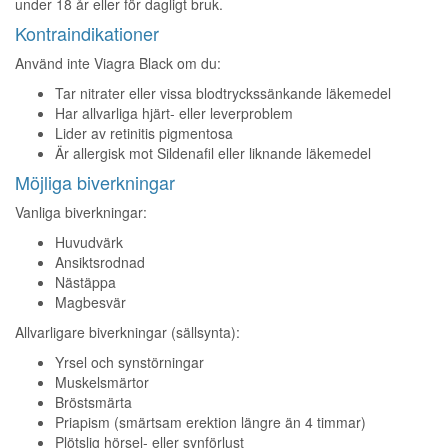
under 18 år eller för dagligt bruk.
Kontraindikationer
Använd inte Viagra Black om du:
Tar nitrater eller vissa blodtryckssänkande läkemedel
Har allvarliga hjärt- eller leverproblem
Lider av retinitis pigmentosa
Är allergisk mot Sildenafil eller liknande läkemedel
Möjliga biverkningar
Vanliga biverkningar:
Huvudvärk
Ansiktsrodnad
Nästäppa
Magbesvär
Allvarligare biverkningar (sällsynta):
Yrsel och synstörningar
Muskelsmärtor
Bröstsmärta
Priapism (smärtsam erektion längre än 4 timmar)
Plötslig hörsel- eller synförlust