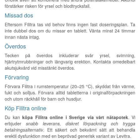
förstärker risken för yrsel och blodtrycksfall.
Missad dos
Eftersom Filitra tas vid behov finns ingen fast doseringsplan. Ta
inte dubbel dos om du missar en tablett. Vänta minst 24 timmar
innan nästa intag.
Överdos
Tecken på överdos inkluderar svår yrsel, svimning,
hjärtrytmrubbningar och långvarig erektion. Kontakta omedelbart
akutsjukvård vid misstänkt överdos.
Förvaring
Förvara Filitra i rumstemperatur (20–25 °C), skyddat från värme,
fukt och solljus. Förvara alltid tabletterna i originalförpackningen
och utom räckhåll för barn och husdjur.
Köp Filitra online
Du kan
köpa Filitra online i Sverige via vårt nätapotek
. Vi
erbjuder
snabb leverans, diskret förpackning och trygga
betalningsalternativ
. Ett säkert och bekvämt sätt att behandla
erektil dysfunktion med en beprövad generisk variant av Levitra.