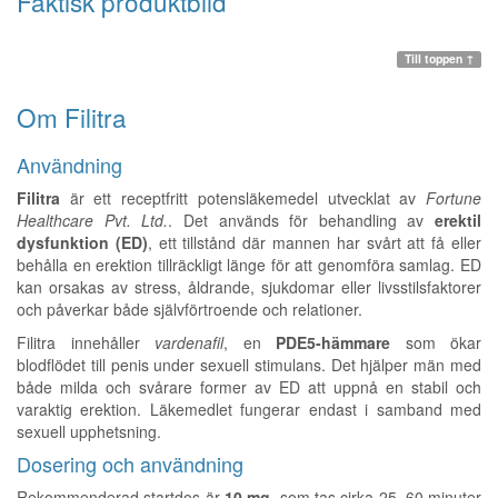
Faktisk produktbild
Till toppen ↑
Om Filitra
Användning
Filitra
är ett receptfritt potensläkemedel utvecklat av
Fortune
Healthcare Pvt. Ltd.
. Det används för behandling av
erektil
dysfunktion (ED)
, ett tillstånd där mannen har svårt att få eller
behålla en erektion tillräckligt länge för att genomföra samlag. ED
kan orsakas av stress, åldrande, sjukdomar eller livsstilsfaktorer
och påverkar både självförtroende och relationer.
Filitra innehåller
vardenafil
, en
PDE5-hämmare
som ökar
blodflödet till penis under sexuell stimulans. Det hjälper män med
både milda och svårare former av ED att uppnå en stabil och
varaktig erektion. Läkemedlet fungerar endast i samband med
sexuell upphetsning.
Dosering och användning
Rekommenderad startdos är
10 mg
, som tas cirka 25–60 minuter