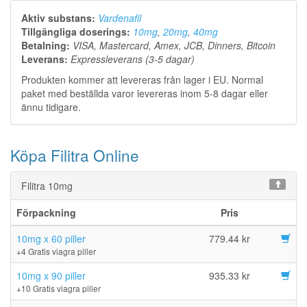
Aktiv substans:
Vardenafil
Tillgängliga doserings:
10mg
,
20mg
,
40mg
Betalning:
VISA, Mastercard, Amex, JCB, Dinners, Bitcoin
Leverans:
Expressleverans (3-5 dagar)
Produkten kommer att levereras från lager i EU. Normal
paket med beställda varor levereras inom 5-8 dagar eller
ännu tidigare.
Köpa Filitra Online
Filitra 10mg
Förpackning
Pris
10mg x 60 piller
779.44 kr
+4 Gratis viagra piller
10mg x 90 piller
935.33 kr
+10 Gratis viagra piller