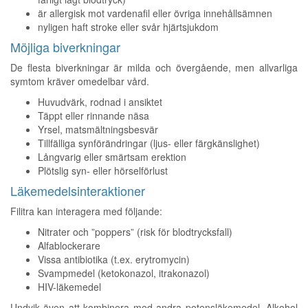
är allergisk mot vardenafil eller övriga innehållsämnen
nyligen haft stroke eller svår hjärtsjukdom
Möjliga biverkningar
De flesta biverkningar är milda och övergående, men allvarliga
symtom kräver omedelbar vård.
Huvudvärk, rodnad i ansiktet
Täppt eller rinnande näsa
Yrsel, matsmältningsbesvär
Tillfälliga synförändringar (ljus- eller färgkänslighet)
Långvarig eller smärtsam erektion
Plötslig syn- eller hörselförlust
Läkemedelsinteraktioner
Filitra kan interagera med följande:
Nitrater och ”poppers” (risk för blodtrycksfall)
Alfablockerare
Vissa antibiotika (t.ex. erytromycin)
Svampmedel (ketokonazol, itrakonazol)
HIV-läkemedel
Undvik även att kombinera med andra potensläkemedel. Alkohol