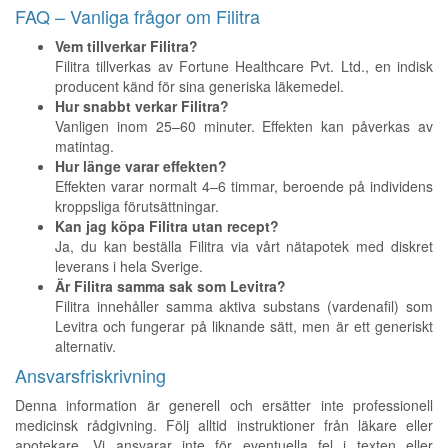
FAQ – Vanliga frågor om Filitra
Vem tillverkar Filitra?
Filitra tillverkas av Fortune Healthcare Pvt. Ltd., en indisk
producent känd för sina generiska läkemedel.
Hur snabbt verkar Filitra?
Vanligen inom 25–60 minuter. Effekten kan påverkas av
matintag.
Hur länge varar effekten?
Effekten varar normalt 4–6 timmar, beroende på individens
kroppsliga förutsättningar.
Kan jag köpa Filitra utan recept?
Ja, du kan beställa Filitra via vårt nätapotek med diskret
leverans i hela Sverige.
Är Filitra samma sak som Levitra?
Filitra innehåller samma aktiva substans (vardenafil) som
Levitra och fungerar på liknande sätt, men är ett generiskt
alternativ.
Ansvarsfriskrivning
Denna information är generell och ersätter inte professionell
medicinsk rådgivning. Följ alltid instruktioner från läkare eller
apotekare. Vi ansvarar inte för eventuella fel i texten eller