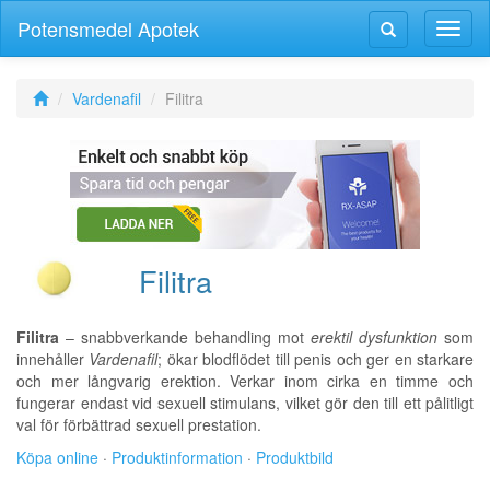
Potensmedel Apotek
Växla
Växla
navig
navigering
Vardenafil
Filitra
Filitra
Filitra
– snabbverkande behandling mot
erektil dysfunktion
som
innehåller
Vardenafil
; ökar blodflödet till penis och ger en starkare
och mer långvarig erektion. Verkar inom cirka en timme och
fungerar endast vid sexuell stimulans, vilket gör den till ett pålitligt
val för förbättrad sexuell prestation.
Köpa online
·
Produktinformation
·
Produktbild