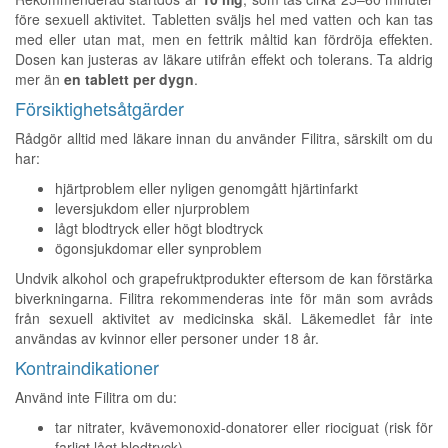
före sexuell aktivitet. Tabletten sväljs hel med vatten och kan tas
med eller utan mat, men en fettrik måltid kan fördröja effekten.
Dosen kan justeras av läkare utifrån effekt och tolerans. Ta aldrig
mer än
en tablett per dygn
.
Försiktighetsåtgärder
Rådgör alltid med läkare innan du använder Filitra, särskilt om du
har:
hjärtproblem eller nyligen genomgått hjärtinfarkt
leversjukdom eller njurproblem
lågt blodtryck eller högt blodtryck
ögonsjukdomar eller synproblem
Undvik alkohol och grapefruktprodukter eftersom de kan förstärka
biverkningarna. Filitra rekommenderas inte för män som avråds
från sexuell aktivitet av medicinska skäl. Läkemedlet får inte
användas av kvinnor eller personer under 18 år.
Kontraindikationer
Använd inte Filitra om du:
tar nitrater, kvävemonoxid-donatorer eller riociguat (risk för
farligt lågt blodtryck)