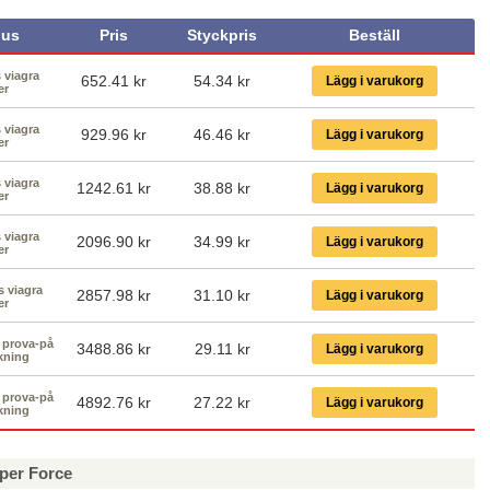
us
Pris
Styckpris
Beställ
s viagra
652.41 kr
54.34
kr
Lägg i varukorg
er
s viagra
929.96 kr
46.46
kr
Lägg i varukorg
er
s viagra
1242.61 kr
38.88
kr
Lägg i varukorg
er
s viagra
2096.90 kr
34.99
kr
Lägg i varukorg
er
s viagra
2857.98 kr
31.10
kr
Lägg i varukorg
er
d prova-på
3488.86 kr
29.11
kr
Lägg i varukorg
kning
d prova-på
4892.76 kr
27.22
kr
Lägg i varukorg
kning
per Force