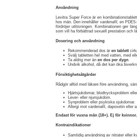
Användning
Levitra Super Force är en kombinationstablet
hos män. Den innehåller
vardenafil
, en PDE5-h
fördröjer utlösningen. Kombinationen ger län
som vill ha förbättrad sexuell prestation och l
Dosering och användning
Rekommenderad dos är
en tablett
cirk
Svälj tabletten hel med vatten, med ell
Ta aldrig mer än
en dos per dygn
.
Undvik alkohol, då det kan öka biverkn
Försiktighetsåtgärder
Rådgör alltid med läkare före användning, särsk
Hjärtsjukdomar, blodtrycksproblem eller
Lever- eller njursjukdom.
Synproblem eller psykiska sjukdomar.
Allergi mot vardenafil, dapoxetin elle
Endast för vuxna män (18+). Ej för kvinnor.
Kontraindikationer
Samtidig användning av nitrater eller 