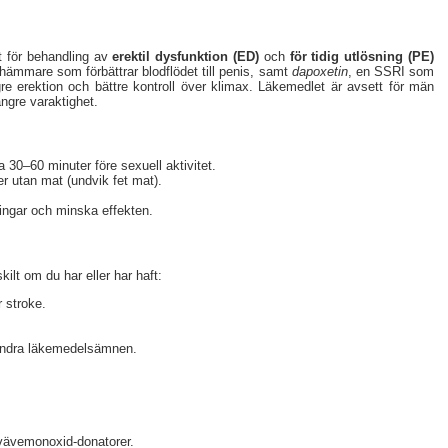
t för behandling av
erektil dysfunktion (ED)
och
för tidig utlösning (PE)
ämmare som förbättrar blodflödet till penis, samt
dapoxetin
, en SSRI som
gre erektion och bättre kontroll över klimax. Läkemedlet är avsett för män
ängre varaktighet.
a 30–60 minuter före sexuell aktivitet.
er utan mat (undvik fet mat).
ingar och minska effekten.
ilt om du har eller har haft:
 stroke.
r andra läkemedelsämnen.
kvävemonoxid-donatorer.