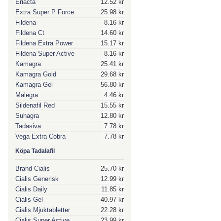
Eriacta
12.52 kr
Extra Super P Force
25.98 kr
Fildena
8.16 kr
Fildena Ct
14.60 kr
Fildena Extra Power
15.17 kr
Fildena Super Active
8.16 kr
Kamagra
25.41 kr
Kamagra Gold
29.68 kr
Kamagra Gel
56.80 kr
Malegra
4.46 kr
Sildenafil Red
15.55 kr
Suhagra
12.80 kr
Tadasiva
7.78 kr
Vega Extra Cobra
7.78 kr
Köpa Tadalafil
Brand Cialis
25.70 kr
Cialis Generisk
12.99 kr
Cialis Daily
11.85 kr
Cialis Gel
40.97 kr
Cialis Mjuktabletter
22.28 kr
Cialis Super Active
23.99 kr