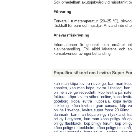
Sök omedelbart akutsjukvård vid misstänkt ö
Förvaring
Förvara i rumstemperatur (20–25 °C), skyddat
räckhåll för barn och husdjur. Använd inte ef
Ansvarsfriskrivning
Informationen är generell och ersätter in
självbehandling. Följ alltid läkarens och ap
konsekvenser av egenbehandling.
Populära sökord om Levitra Super Fo
kan man köpa levitra i sverige
,
kan man köpa 
spanien
,
kan man köpa levitra i thailad
,
kan 
online sverige receptfritt
,
köp levitra på nätet
faktura
,
köpa levitra säkert online
,
köpa levit
göteborg
,
köpa levitra i uppsala
,
köpa levitr
linköping
,
köpa levitra i gran canaria
,
köp var
online i sverige
,
levitra super force 20 60mg
,
danmark
,
kan man köpa priligy i tyskland
,
ka
priligy i egypten
,
kan man köpa priligy på ap
priligy flashback
,
köp priligy forum
,
köp prili
köpa priligy i stockholm
,
köpa priligy i malmö