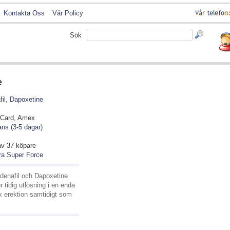
Kontakta Oss
Vår Policy
Sök
e
fil, Dapoxetine
rCard, Amex
ns (3-5 dagar)
av
37
köpare
ra Super Force
denafil och Dapoxetine
 tidig utlösning i en enda
ark erektion samtidigt som