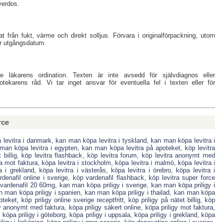
verdos.
 från fukt, värme och direkt solljus. Förvara i originalförpackning, utom
ter utgångsdatum.
te läkarens ordination. Texten är inte avsedd för självdiagnos eller
otekarens råd. Vi tar inget ansvar för eventuella fel i texten eller för
rce
levitra i danmark
,
kan man köpa levitra i tyskland
,
kan man köpa levitra i
man köpa levitra i egypten
,
kan man köpa levitra på apoteket
,
köp levitra
 billig
,
köp levitra flashback
,
köp levitra forum
,
köp levitra anonymt med
ra mot faktura
,
köpa levitra i stockholm
,
köpa levitra i malmö
,
köpa levitra i
a i grekland
,
köpa levitra i västerås
,
köpa levitra i örebro
,
köpa levitra i
denafil online i sverige
,
köp vardenafil flashback
,
köp levitra super force
vardenafil 20 60mg
,
kan man köpa priligy i sverige
,
kan man köpa priligy i
n man köpa priligy i spanien
,
kan man köpa priligy i thailad
,
kan man köpa
oteket
,
köp priligy online sverige receptfritt
,
köp priligy på nätet billig
,
köp
gy anonymt med faktura
,
köpa priligy säkert online
,
köpa priligy mot faktura
,
,
köpa priligy i göteborg
,
köpa priligy i uppsala
,
köpa priligy i grekland
,
köpa