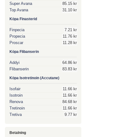
Super Avana
85.15 kr
Top Avana
31.10 kr
Köpa Finasterid
Finpecia
7.21 kr
Propecia
11.76 kr
Proscar
11.28 kr
Köpa Flibanserin
Addyi
64.86 kr
Flibanserin
83.83 kr
Köpa Isotretinoin (Accutane)
Isofair
11.66 kr
Isotroin
11.66 kr
Renova
84.68 kr
Tretinoin
11.66 kr
Tretiva
9.77 kr
Betalning