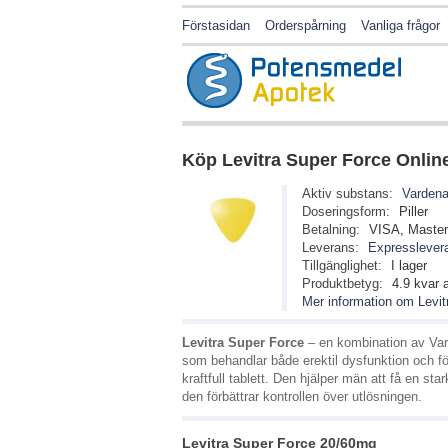
Förstasidan
Orderspårning
Vanliga frågor
Köp
Levitra Super Force
Onlin
Aktiv substans:
Vardena
Doseringsform:
Piller
Betalning:
VISA, Maste
Leverans:
Expresslevera
Tillgänglighet:
I lager
Produktbetyg:
4.9
kvar 
Mer information om Levit
Levitra Super Force
– en kombination av Var
som behandlar både erektil dysfunktion och för
kraftfull tablett. Den hjälper män att få en st
den förbättrar kontrollen över utlösningen.
Levitra Super Force 20/60mg