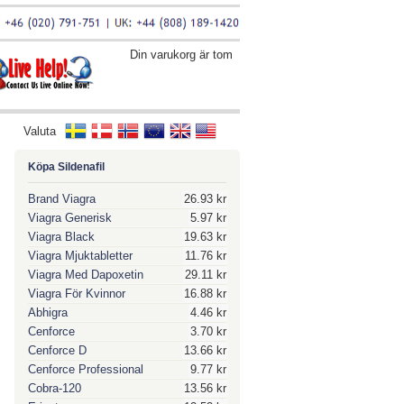
Din varukorg är tom
Valuta
Köpa Sildenafil
Brand Viagra
26.93 kr
Viagra Generisk
5.97 kr
Viagra Black
19.63 kr
Viagra Mjuktabletter
11.76 kr
Viagra Med Dapoxetin
29.11 kr
Viagra För Kvinnor
16.88 kr
Abhigra
4.46 kr
Cenforce
3.70 kr
Cenforce D
13.66 kr
Cenforce Professional
9.77 kr
Cobra-120
13.56 kr