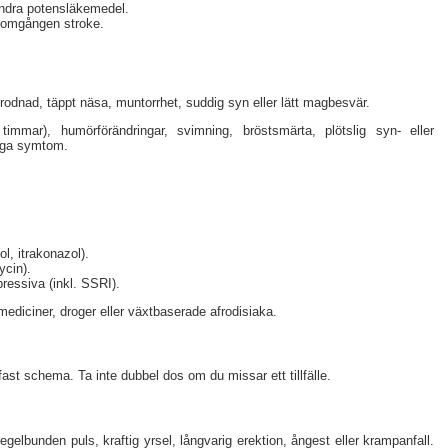
dra potensläkemedel.
enomgången stroke.
rodnad, täppt näsa, muntorrhet, suddig syn eller lätt magbesvär.
 timmar), humörförändringar, svimning, bröstsmärta, plötslig syn- eller
liga symtom.
l, itrakonazol).
ycin).
essiva (inkl. SSRI).
diciner, droger eller växtbaserade afrodisiaka.
t fast schema. Ta inte dubbel dos om du missar ett tillfälle.
lbunden puls, kraftig yrsel, långvarig erektion, ångest eller krampanfall.