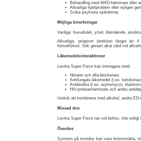
Behandling med MAO-hämmare eller an
Allvarliga hjärtproblem eller nyligen g
Svåra psykiska sjukdomar.
Möjliga biverkningar
Vanliga: huvudvärk, yrsel, illamående, ansikts
Allvarliga: priapism (erektion längre än 4
hörselförlust. Sök genast akut vård vid allvar
Läkemedelsinteraktioner
Levitra Super Force kan interagera med:
Nitrater och alfa-blockerare.
Antifungala läkemedel (t.ex. ketokonazo
Antibiotika (t.ex. erytromycin, klaritrom
HIV-proteashämmare och andra antidepr
Undvik att kombinera med alkohol, andra ED-me
Missad dos
Levitra Super Force tas
vid behov
, inte enlig
Överdos
Symtom på överdos kan vara bröstsmärta, orege