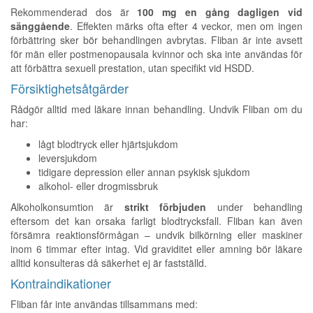
Rekommenderad dos är
100 mg en gång dagligen vid
sänggående
. Effekten märks ofta efter 4 veckor, men om ingen
förbättring sker bör behandlingen avbrytas. Fliban är inte avsett
för män eller postmenopausala kvinnor och ska inte användas för
att förbättra sexuell prestation, utan specifikt vid HSDD.
Försiktighetsåtgärder
Rådgör alltid med läkare innan behandling. Undvik Fliban om du
har:
lågt blodtryck eller hjärtsjukdom
leversjukdom
tidigare depression eller annan psykisk sjukdom
alkohol- eller drogmissbruk
Alkoholkonsumtion är
strikt förbjuden
under behandling
eftersom det kan orsaka farligt blodtrycksfall. Fliban kan även
försämra reaktionsförmågan – undvik bilkörning eller maskiner
inom 6 timmar efter intag. Vid graviditet eller amning bör läkare
alltid konsulteras då säkerhet ej är fastställd.
Kontraindikationer
Fliban får inte användas tillsammans med: