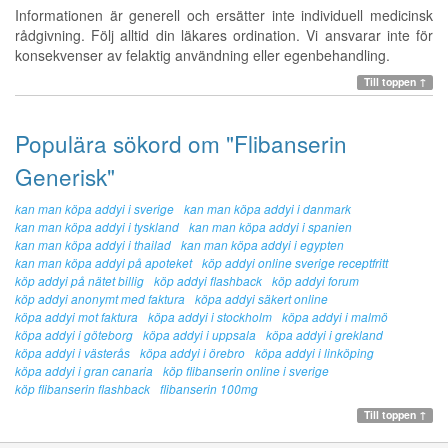
Informationen är generell och ersätter inte individuell medicinsk
rådgivning. Följ alltid din läkares ordination. Vi ansvarar inte för
konsekvenser av felaktig användning eller egenbehandling.
Till toppen ↑
Populära sökord om "Flibanserin
Generisk"
kan man köpa addyi i sverige
kan man köpa addyi i danmark
kan man köpa addyi i tyskland
kan man köpa addyi i spanien
kan man köpa addyi i thailad
kan man köpa addyi i egypten
kan man köpa addyi på apoteket
köp addyi online sverige receptfritt
köp addyi på nätet billig
köp addyi flashback
köp addyi forum
köp addyi anonymt med faktura
köpa addyi säkert online
köpa addyi mot faktura
köpa addyi i stockholm
köpa addyi i malmö
köpa addyi i göteborg
köpa addyi i uppsala
köpa addyi i grekland
köpa addyi i västerås
köpa addyi i örebro
köpa addyi i linköping
köpa addyi i gran canaria
köp flibanserin online i sverige
köp flibanserin flashback
flibanserin 100mg
Till toppen ↑