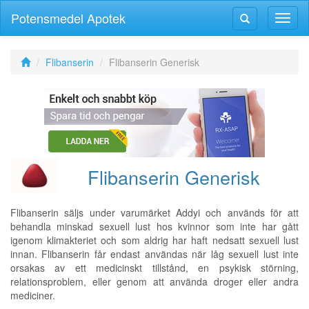
Potensmedel Apotek
Växla
Växla
navig
navigering
Flibanserin
Flibanserin Generisk
Flibanserin Generisk
Flibanserin säljs under varumärket Addyi och används för att
behandla minskad sexuell lust hos kvinnor som inte har gått
igenom klimakteriet och som aldrig har haft nedsatt sexuell lust
innan. Flibanserin får endast användas när låg sexuell lust inte
orsakas av ett medicinskt tillstånd, en psykisk störning,
relationsproblem, eller genom att använda droger eller andra
mediciner.