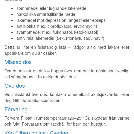
sömnmedel eller lugnande läkemedel
narkotiska smärtstillande medel
läkemedel mot depression, ångest eller epilepsi
antibiotika (t.ex. ciprofloxacin, erytromycin)
svampmedel (t.ex. flukonazol, ketokonazol)
antivirala läkemedel (t.ex. ritonavir, saquinavir)
Detta är inte en fullständig lista – rådgör alltid med läkare eller
apotekare om du är osäker.
Missad dos
Om du missar en dos – hoppa över den och ta nästa som vanligt
vid sänggående. Ta aldrig dubbel dos.
Överdos
Vid misstänkt överdos: kontakta omedelbart akutsjukvården eller
ring Giftinformationscentralen.
Förvaring
Förvara Fliban i rumstemperatur (20–25 °C), skyddad från värme
och fukt. Förvaras utom räckhåll för barn och husdjur.
Köp Fliban online i Sverige