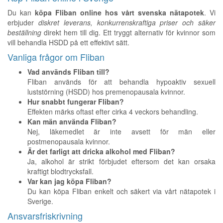
Du kan
köpa Fliban online hos vårt svenska nätapotek
. Vi
erbjuder
diskret leverans, konkurrenskraftiga priser och säker
beställning
direkt hem till dig. Ett tryggt alternativ för kvinnor som
vill behandla HSDD på ett effektivt sätt.
Vanliga frågor om Fliban
Vad används Fliban till?
Fliban används för att behandla hypoaktiv sexuell
luststörning (HSDD) hos premenopausala kvinnor.
Hur snabbt fungerar Fliban?
Effekten märks oftast efter cirka 4 veckors behandling.
Kan män använda Fliban?
Nej, läkemedlet är inte avsett för män eller
postmenopausala kvinnor.
Är det farligt att dricka alkohol med Fliban?
Ja, alkohol är strikt förbjudet eftersom det kan orsaka
kraftigt blodtrycksfall.
Var kan jag köpa Fliban?
Du kan köpa Fliban enkelt och säkert via vårt nätapotek i
Sverige.
Ansvarsfriskrivning