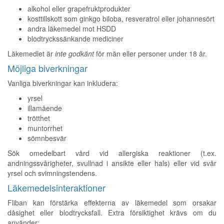
alkohol eller grapefruktprodukter
kosttillskott som ginkgo biloba, resveratrol eller johannesört
andra läkemedel mot HSDD
blodtryckssänkande mediciner
Läkemedlet är
inte godkänt
för män eller personer under 18 år.
Möjliga biverkningar
Vanliga biverkningar kan inkludera:
yrsel
illamående
trötthet
muntorrhet
sömnbesvär
Sök omedelbart vård vid allergiska reaktioner (t.ex.
andningssvårigheter, svullnad i ansikte eller hals) eller vid svår
yrsel och svimningstendens.
Läkemedelsinteraktioner
Fliban kan förstärka effekterna av läkemedel som orsakar
dåsighet eller blodtrycksfall. Extra försiktighet krävs om du
använder: