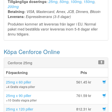
Tillgängliga doserings:
25mg
,
50mg
,
100mg
,
150mg
,
200mg
Betalning:
VISA, Mastercard, Amex, JCB, Dinners, Bitcoin
Leverans:
Expressleverans (3-5 dagar)
Produkten kommer att levereras från lager i EU. Normal
paket med beställda varor levereras inom 5-8 dagar eller
ännu tidigare.
Köpa Cenforce Online
Cenforce 25mg
Förpackning
Pris
25mg x 60 piller
561.45 kr
+4 Gratis viagra piller
25mg x 90 piller
761.59 kr
+10 Gratis viagra piller
25mg x 120 piller
812.31 kr