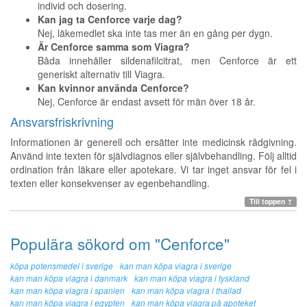
individ och dosering.
Kan jag ta Cenforce varje dag?
Nej, läkemedlet ska inte tas mer än en gång per dygn.
Är Cenforce samma som Viagra?
Båda innehåller sildenafilcitrat, men Cenforce är ett
generiskt alternativ till Viagra.
Kan kvinnor använda Cenforce?
Nej, Cenforce är endast avsett för män över 18 år.
Ansvarsfriskrivning
Informationen är generell och ersätter inte medicinsk rådgivning.
Använd inte texten för självdiagnos eller självbehandling. Följ alltid
ordination från läkare eller apotekare. Vi tar inget ansvar för fel i
texten eller konsekvenser av egenbehandling.
Till toppen ↑
Populära sökord om "Cenforce"
köpa potensmedel i sverige
kan man köpa viagra i sverige
kan man köpa viagra i danmark
kan man köpa viagra i tyskland
kan man köpa viagra i spanien
kan man köpa viagra i thailad
kan man köpa viagra i egypten
kan man köpa viagra på apoteket