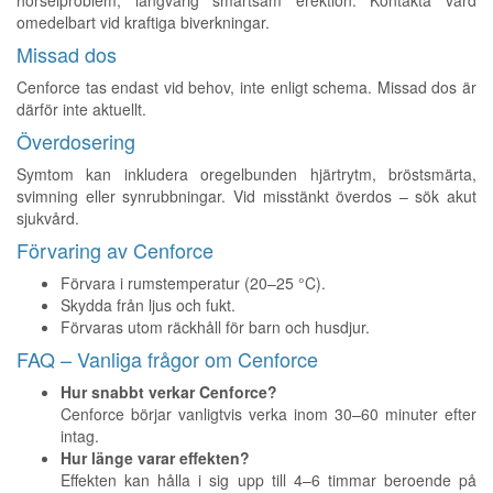
hörselproblem, långvarig smärtsam erektion. Kontakta vård
omedelbart vid kraftiga biverkningar.
Missad dos
Cenforce tas endast vid behov, inte enligt schema. Missad dos är
därför inte aktuellt.
Överdosering
Symtom kan inkludera oregelbunden hjärtrytm, bröstsmärta,
svimning eller synrubbningar. Vid misstänkt överdos – sök akut
sjukvård.
Förvaring av Cenforce
Förvara i rumstemperatur (20–25 °C).
Skydda från ljus och fukt.
Förvaras utom räckhåll för barn och husdjur.
FAQ – Vanliga frågor om Cenforce
Hur snabbt verkar Cenforce?
Cenforce börjar vanligtvis verka inom 30–60 minuter efter
intag.
Hur länge varar effekten?
Effekten kan hålla i sig upp till 4–6 timmar beroende på