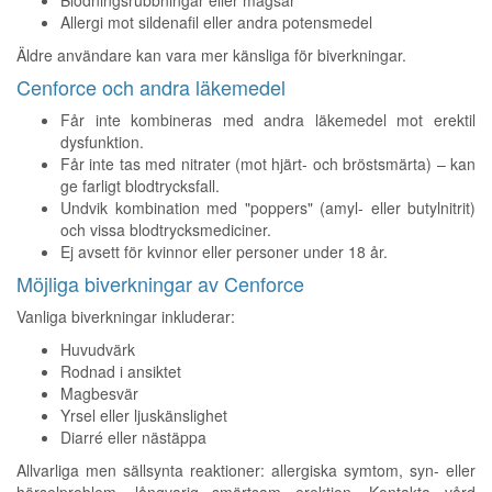
Blödningsrubbningar eller magsår
Allergi mot sildenafil eller andra potensmedel
Äldre användare kan vara mer känsliga för biverkningar.
Cenforce och andra läkemedel
Får inte kombineras med andra läkemedel mot erektil
dysfunktion.
Får inte tas med nitrater (mot hjärt- och bröstsmärta) – kan
ge farligt blodtrycksfall.
Undvik kombination med "poppers" (amyl- eller butylnitrit)
och vissa blodtrycksmediciner.
Ej avsett för kvinnor eller personer under 18 år.
Möjliga biverkningar av Cenforce
Vanliga biverkningar inkluderar:
Huvudvärk
Rodnad i ansiktet
Magbesvär
Yrsel eller ljuskänslighet
Diarré eller nästäppa
Allvarliga men sällsynta reaktioner: allergiska symtom, syn- eller