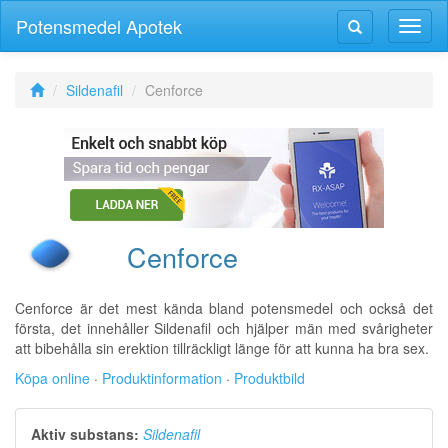
Potensmedel Apotek
Växla
Växla
navig
navigering
Sildenafil
Cenforce
Cenforce
Cenforce är det mest kända bland potensmedel och också det
första, det innehåller Sildenafil och hjälper män med svårigheter
att bibehålla sin erektion tillräckligt länge för att kunna ha bra sex.
Köpa online
·
Produktinformation
·
Produktbild
Aktiv substans:
Sildenafil