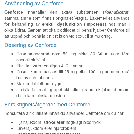
Användning av Cenforce
Cenforce
innehåller den aktiva substansen
sildenafilcitrat
,
samma ämne som finns i originalet Viagra. Läkemedlet används
för behandling av
erektil dysfunktion (impotens)
hos män i
olika åldrar. Genom att öka blodflödet till penis hjälper Cenforce till
att uppnå och behålla en erektion vid sexuell stimulering.
Dosering av Cenforce
Rekommenderad dos: 50 mg cirka 30–60 minuter före
sexuell aktivitet.
Effekten varar vanligen 4–6 timmar.
Dosen kan anpassas till 25 mg eller 100 mg beroende på
behov och tolerans.
Max en tablett per dygn.
Undvik fet mat, grapefrukt eller grapefruktjuice eftersom
detta kan minska effekten.
Försiktighetsåtgärder med Cenforce
Konsultera alltid läkare innan du använder Cenforce om du har:
Hjärtsjukdom, stroke eller högt/lågt blodtryck
Leversjukdom eller njurproblem