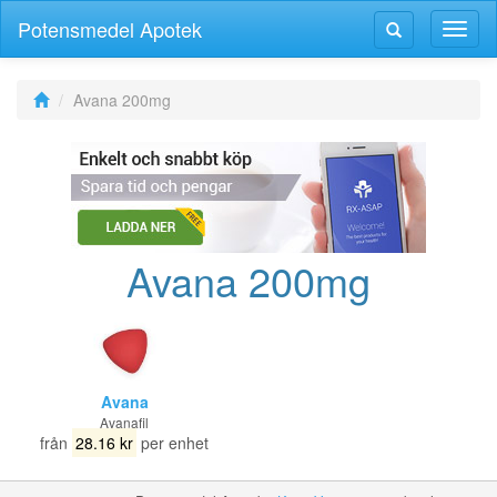
Potensmedel Apotek
Växla
Växla
navig
navigering
Avana 200mg
Avana 200mg
Avana
Avanafil
från
28.16 kr
per enhet