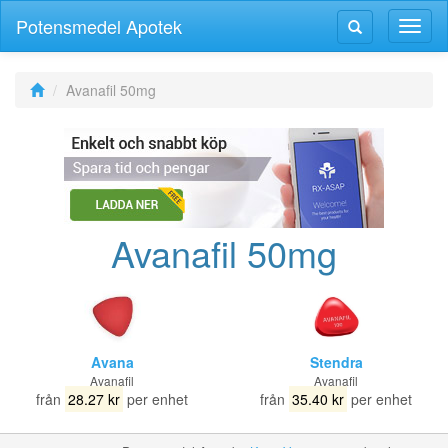
Potensmedel Apotek
Växla
Växla
navig
navigering
Avanafil 50mg
Avanafil 50mg
Avana
Stendra
Avanafil
Avanafil
från
28.27 kr
per enhet
från
35.40 kr
per enhet