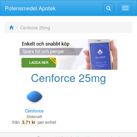
Potensmedel Apotek
Växla
Växla
navig
navigering
Cenforce 25mg
Cenforce 25mg
Cenforce
Sildenafil
från
3.71 kr
per enhet