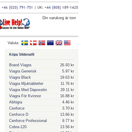
Din varukorg är tom
Valuta
Köpa Sildenafil
Brand Viagra
26.93 kr
Viagra Generisk
5.97 kr
Viagra Black
19.63 kr
Viagra Mjuktabletter
11.76 kr
Viagra Med Dapoxetin
29.11 kr
Viagra För Kvinnor
16.88 kr
Abhigra
4.46 kr
Cenforce
3.70 kr
Cenforce D
13.66 kr
Cenforce Professional
9.77 kr
Cobra-120
13.56 kr