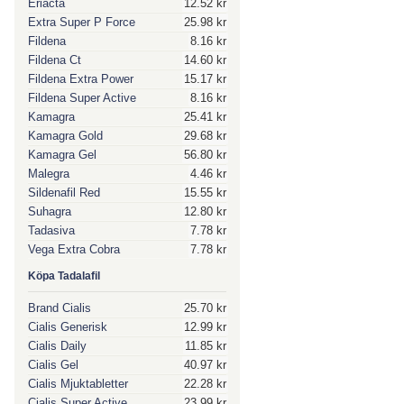
Eriacta
12.52 kr
Extra Super P Force
25.98 kr
Fildena
8.16 kr
Fildena Ct
14.60 kr
Fildena Extra Power
15.17 kr
Fildena Super Active
8.16 kr
Kamagra
25.41 kr
Kamagra Gold
29.68 kr
Kamagra Gel
56.80 kr
Malegra
4.46 kr
Sildenafil Red
15.55 kr
Suhagra
12.80 kr
Tadasiva
7.78 kr
Vega Extra Cobra
7.78 kr
Köpa Tadalafil
Brand Cialis
25.70 kr
Cialis Generisk
12.99 kr
Cialis Daily
11.85 kr
Cialis Gel
40.97 kr
Cialis Mjuktabletter
22.28 kr
Cialis Super Active
23.99 kr