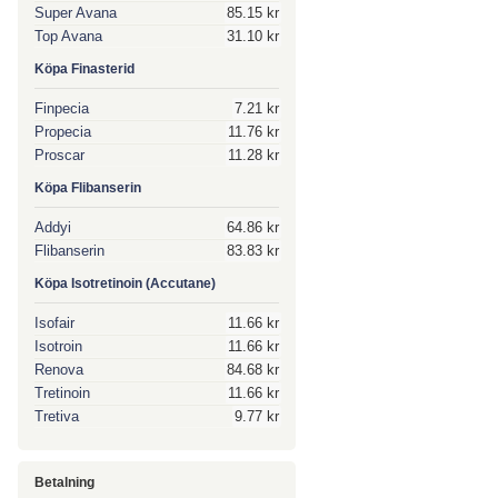
Super Avana
85.15 kr
Top Avana
31.10 kr
Köpa Finasterid
Finpecia
7.21 kr
Propecia
11.76 kr
Proscar
11.28 kr
Köpa Flibanserin
Addyi
64.86 kr
Flibanserin
83.83 kr
Köpa Isotretinoin (Accutane)
Isofair
11.66 kr
Isotroin
11.66 kr
Renova
84.68 kr
Tretinoin
11.66 kr
Tretiva
9.77 kr
Betalning