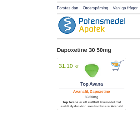
Förstasidan
Orderspårning
Vanliga frågor
Dapoxetine 30 50mg
31.10 kr
Top Avana
Avanafil, Dapoxetine
30/50mg
Top Avana
är ett kraftfullt läkemedel mot
erektil dysfunktion som kombinerar Avanafil
för snabb effekt och Tadalafil för långvarig
verkan. Det behandlar både impotens och för
tidig utlösning, vilket ger bättre prestation och
ökad kontroll.