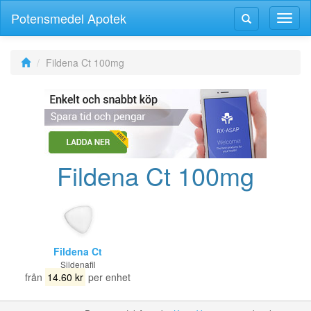
Potensmedel Apotek
Växla
Växla
navig
navigering
Fildena Ct 100mg
Fildena Ct 100mg
Fildena Ct
Sildenafil
från
14.60 kr
per enhet