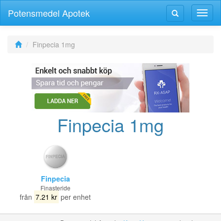
Potensmedel Apotek
Växla
Växla
navig
navigering
Finpecia 1mg
Finpecia 1mg
Finpecia
Finasteride
från
7.21 kr
per enhet