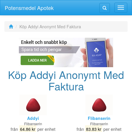
Potensmedel Apotek
Växla
Växla
navig
navigering
Köp Addyi Anonymt Med Faktura
Köp Addyi Anonymt Med
Faktura
Addyi
Flibanserin
Flibanserin
Flibanserin
från
64.86 kr
per enhet
från
83.83 kr
per enhet