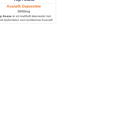
Avanafil, Dapoxetine
30/50mg
p Avana
är ett kraftfullt läkemedel mot
ktil dysfunktion som kombinerar Avanafil
 snabb effekt och Tadalafil för långvarig
an. Det behandlar både impotens och för
 utlösning, vilket ger bättre prestation och
ökad kontroll.