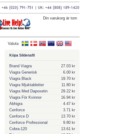
Din varukorg är tom
Valuta
Köpa Sildenafil
Brand Viagra
27.03 kr
Viagra Generisk
6.00 kr
Viagra Black
19.70 kr
Viagra Mjuktabletter
11.80 kr
Viagra Med Dapoxetin
29.22 kr
Viagra För Kvinnor
16.94 kr
Abhigra
4.47 kr
Cenforce
3.71 kr
Cenforce D
13.70 kr
Cenforce Professional
9.80 kr
Cobra-120
13.61 kr