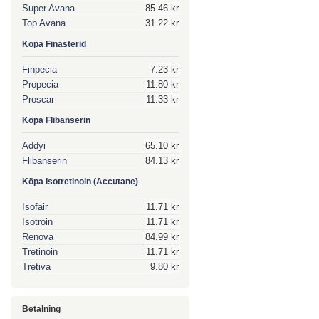
Super Avana
85.46 kr
Top Avana
31.22 kr
Köpa Finasterid
Finpecia
7.23 kr
Propecia
11.80 kr
Proscar
11.33 kr
Köpa Flibanserin
Addyi
65.10 kr
Flibanserin
84.13 kr
Köpa Isotretinoin (Accutane)
Isofair
11.71 kr
Isotroin
11.71 kr
Renova
84.99 kr
Tretinoin
11.71 kr
Tretiva
9.80 kr
Betalning