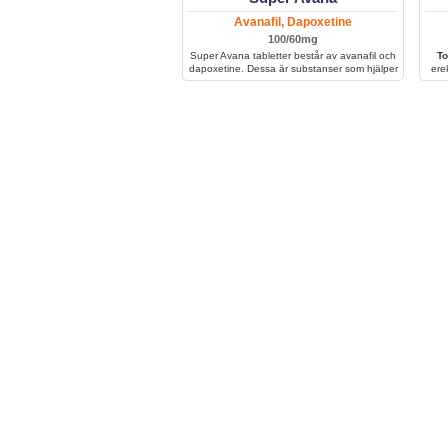
Avanafil, Dapoxetine
100/60mg
Super Avana tabletter består av avanafil och
To
dapoxetine. Dessa är substanser som hjälper
ere
män att förlänga samlag och bibehålla
för
erektionen under längre perioder.
verk
tidig