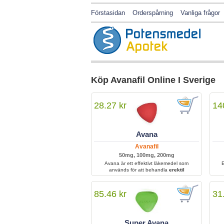
Förstasidan
Orderspårning
Vanliga frågor
Köp Avanafil Online I Sverige
28.27 kr
14
Avana
Avanafil
50mg, 100mg, 200mg
Avana är ett effektivt läkemedel som
E
används för att behandla
erektil
dysfunktion
hos män i alla åldrar. Det aktiva
su
ämnet hjälper till att öka blodflödet till penis
s
och gör det möjligt att uppnå och behålla en
85.46 kr
31
fast erektion vid sexuell stimulans. Avana är
ett av de snabbverkande alternativen på
marknaden och erbjuder en pålitlig
behandling för män som vill förbättra sin
Super Avana
sexuella funktion och livskvalitet.