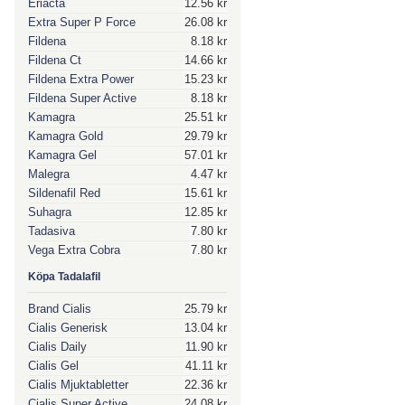
Eriacta
12.56 kr
Extra Super P Force
26.08 kr
Fildena
8.18 kr
Fildena Ct
14.66 kr
Fildena Extra Power
15.23 kr
Fildena Super Active
8.18 kr
Kamagra
25.51 kr
Kamagra Gold
29.79 kr
Kamagra Gel
57.01 kr
Malegra
4.47 kr
Sildenafil Red
15.61 kr
Suhagra
12.85 kr
Tadasiva
7.80 kr
Vega Extra Cobra
7.80 kr
Köpa Tadalafil
Brand Cialis
25.79 kr
Cialis Generisk
13.04 kr
Cialis Daily
11.90 kr
Cialis Gel
41.11 kr
Cialis Mjuktabletter
22.36 kr
Cialis Super Active
24.08 kr