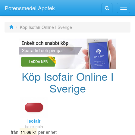
Potensmedel Apotek
Växla
Växla
navig
navigering
Köp Isofair Online I Sverige
Köp Isofair Online I
Sverige
Isofair
Isotretinoin
från
11.66 kr
per enhet