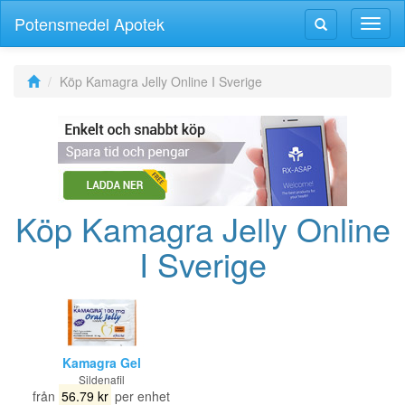
Potensmedel Apotek
Växla
Växla
navig
navigering
Köp Kamagra Jelly Online I Sverige
Köp Kamagra Jelly Online
I Sverige
Kamagra Gel
Sildenafil
från
56.79 kr
per enhet