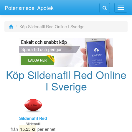
Potensmedel Apotek
Växla
Växla
navig
navigering
Köp Sildenafil Red Online I Sverige
Köp Sildenafil Red Online
I Sverige
Sildenafil Red
Sildenafil
från
15.55 kr
per enhet