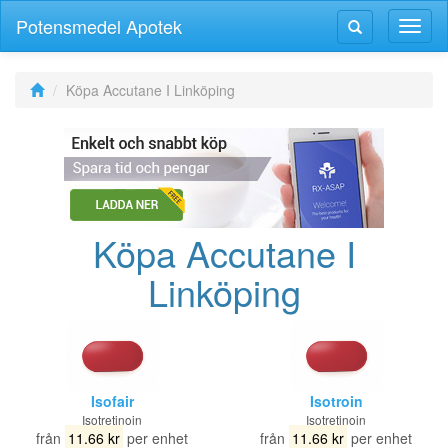
Potensmedel Apotek
Växla
Växla
navig
navigering
Köpa Accutane I Linköping
Köpa Accutane I
Linköping
Isofair
Isotroin
Isotretinoin
Isotretinoin
från
11.66 kr
per enhet
från
11.66 kr
per enhet