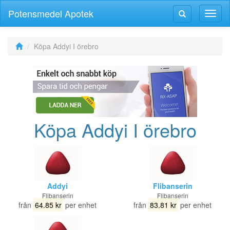
Potensmedel Apotek
Växla
Växla
navig
navigering
Köpa Addyi I örebro
Köpa Addyi I örebro
Addyi
Flibanserin
Flibanserin
Flibanserin
från
64.85 kr
per enhet
från
83.81 kr
per enhet