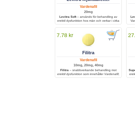
Vardenafil
20mg
Levitra Soft
– används för behandling av
Le
erektil dysfunktion hos män och verkar i cirka
Var
4 timmar, vilket ger förbättrad sexuell
prestation och stabil erektion under intimitet.
ut
hjäl
7.78 kr
27
Filitra
Vardenafil
10mg, 20mg, 40mg
Filitra
– snabbverkande behandling mot
Supe
erektil dysfunktion
som innehåller
Vardenafil
;
erek
ökar blodflödet till penis och ger en starkare
den 
och mer långvarig erektion. Verkar inom cirka
för
en timme och fungerar endast vid sexuell
stimulans, vilket gör den till ett pålitligt val för
förbättrad sexuell prestation.