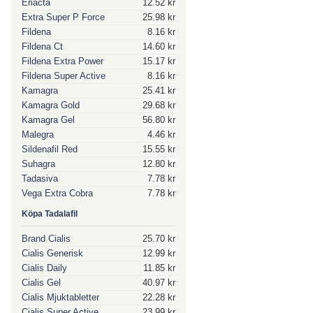
Eriacta
12.52 kr
Extra Super P Force
25.98 kr
Fildena
8.16 kr
Fildena Ct
14.60 kr
Fildena Extra Power
15.17 kr
Fildena Super Active
8.16 kr
Kamagra
25.41 kr
Kamagra Gold
29.68 kr
Kamagra Gel
56.80 kr
Malegra
4.46 kr
Sildenafil Red
15.55 kr
Suhagra
12.80 kr
Tadasiva
7.78 kr
Vega Extra Cobra
7.78 kr
Köpa Tadalafil
Brand Cialis
25.70 kr
Cialis Generisk
12.99 kr
Cialis Daily
11.85 kr
Cialis Gel
40.97 kr
Cialis Mjuktabletter
22.28 kr
Cialis Super Active
23.99 kr