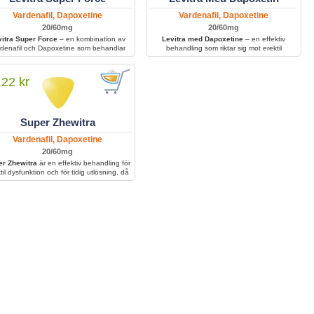
Vardenafil, Dapoxetine
Vardenafil, Dapoxetine
20/60mg
20/60mg
vitra Super Force
– en kombination av
Levitra med Dapoxetine
– en effektiv
denafil och Dapoxetine som behandlar
behandling som riktar sig mot erektil
både erektil dysfunktion och för tidig
dysfunktion och minskar symtom som för tidig
lösning i en enda kraftfull tablett. Den
utlösning, vilket ger bättre kontroll och ökad
per män att få en stark erektion samtidigt
sexuell tillfredsställelse.
.22 kr
som den förbättrar kontrollen över
utlösningen.
Super Zhewitra
Vardenafil, Dapoxetine
20/60mg
r Zhewitra
är en effektiv behandling för
til dysfunktion och för tidig utlösning, då
kombinerar två aktiva substanser för att
bättra erektionsförmågan och ge bättre
kontroll över klimax.