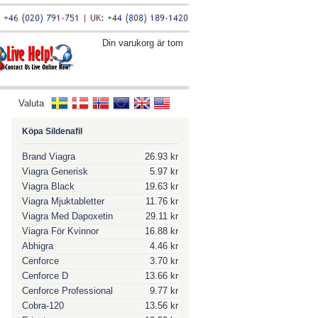
Din varukorg är tom
Valuta
Köpa Sildenafil
Brand Viagra
26.93 kr
Viagra Generisk
5.97 kr
Viagra Black
19.63 kr
Viagra Mjuktabletter
11.76 kr
Viagra Med Dapoxetin
29.11 kr
Viagra För Kvinnor
16.88 kr
Abhigra
4.46 kr
Cenforce
3.70 kr
Cenforce D
13.66 kr
Cenforce Professional
9.77 kr
Cobra-120
13.56 kr