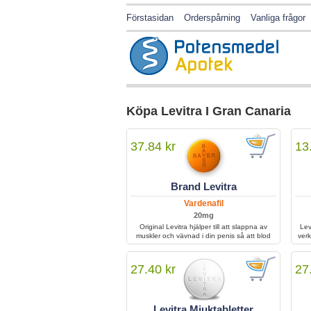
Förstasidan
Orderspårning
Vanliga frågor
Köpa Levitra I Gran Canaria
37.84 kr
13
Brand Levitra
Vardenafil
20mg
Original Levitra hjälper till att slappna av
Lev
muskler och vävnad i din penis så att blod
verk
lätt kan strömma fram och göra penis
ige
erigerad.
27.40 kr
27
Levitra Mjuktabletter