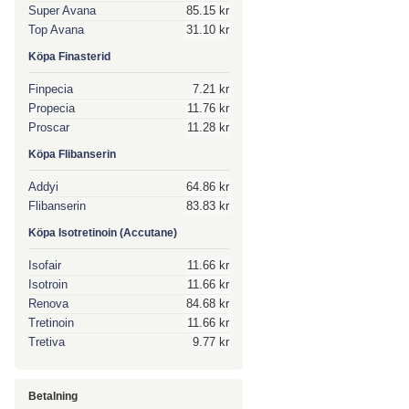
Super Avana
85.15 kr
Top Avana
31.10 kr
Köpa Finasterid
Finpecia
7.21 kr
Propecia
11.76 kr
Proscar
11.28 kr
Köpa Flibanserin
Addyi
64.86 kr
Flibanserin
83.83 kr
Köpa Isotretinoin (Accutane)
Isofair
11.66 kr
Isotroin
11.66 kr
Renova
84.68 kr
Tretinoin
11.66 kr
Tretiva
9.77 kr
Betalning