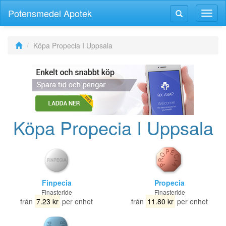
Potensmedel Apotek
Växla
Växla
navig
navigering
Köpa Propecia I Uppsala
Köpa Propecia I Uppsala
Finpecia
Propecia
Finasteride
Finasteride
från
7.23 kr
per enhet
från
11.80 kr
per enhet