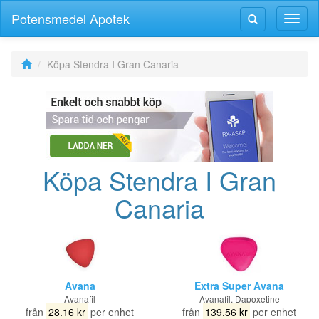
Potensmedel Apotek
Växla
Växla
navig
navigering
Köpa Stendra I Gran Canaria
Köpa Stendra I Gran
Canaria
Avana
Extra Super Avana
Avanafil
Avanafil, Dapoxetine
från
28.16 kr
per enhet
från
139.56 kr
per enhet