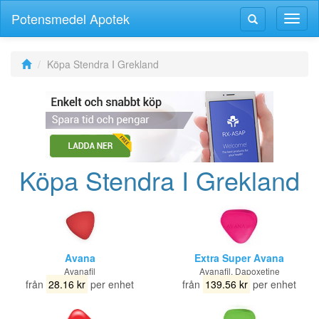
Potensmedel Apotek
Växla
Växla
navig
navigering
Köpa Stendra I Grekland
Köpa Stendra I Grekland
Avana
Extra Super Avana
Avanafil
Avanafil, Dapoxetine
från
28.16 kr
per enhet
från
139.56 kr
per enhet