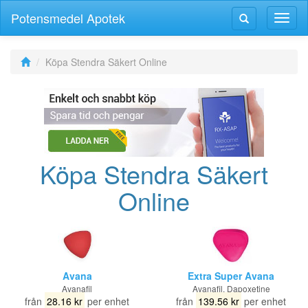
Potensmedel Apotek
Växla
Växla
navig
navigering
Köpa Stendra Säkert Online
Köpa Stendra Säkert
Online
Avana
Extra Super Avana
Avanafil
Avanafil, Dapoxetine
från
28.16 kr
per enhet
från
139.56 kr
per enhet