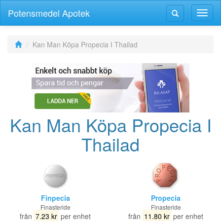
Potensmedel Apotek
Växla
Växla
navig
navigering
Kan Man Köpa Propecia I Thailad
Kan Man Köpa Propecia I
Thailad
Finpecia
Propecia
Finasteride
Finasteride
från
7.23 kr
per enhet
från
11.80 kr
per enhet