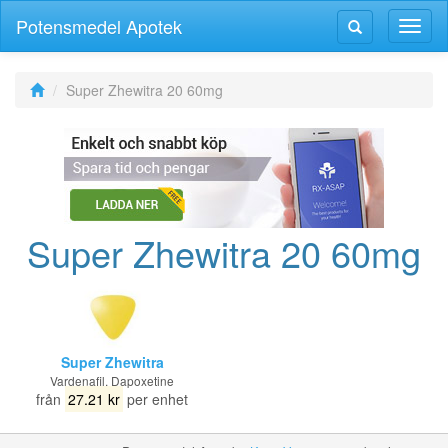
Potensmedel Apotek
Växla
Växla
navig
navigering
Super Zhewitra 20 60mg
Super Zhewitra 20 60mg
Super Zhewitra
Vardenafil, Dapoxetine
från
27.21 kr
per enhet