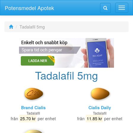
Potensmedel Apotek
Växla
Växla
navig
navigering
Tadalafil 5mg
Tadalafil 5mg
Brand Cialis
Cialis Daily
Tadalafil
Tadalafil
från
25.70 kr
per enhet
från
11.85 kr
per enhet