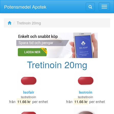
Potensmedel Apotek
Växla
Växla
navig
navigering
Tretinoin 20mg
Tretinoin 20mg
Isofair
Isotroin
Isotretinoin
Isotretinoin
från
11.66 kr
per enhet
från
11.66 kr
per enhet